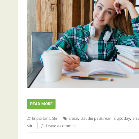
READ MORE
,
,
,
,
Important
Stiri
clase
claudiu padurean
clujtoday
elev
stiri
Leave a comment