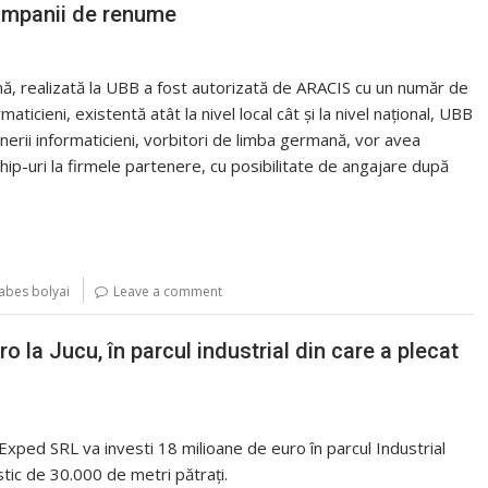
companii de renume
nă, realizată la UBB a fost autorizată de ARACIS cu un număr de
ticieni, existentă atât la nivel local cât şi la nivel naţional, UBB
nerii informaticieni, vorbitori de limba germană, vor avea
ship-uri la firmele partenere, cu posibilitate de angajare după
babes bolyai
Leave a comment
 la Jucu, în parcul industrial din care a plecat
xped SRL va investi 18 milioane de euro în parcul Industrial
stic de 30.000 de metri pătrați.