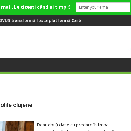
la Fashion Village
sta platformă Carbochim într-un nou centru cultural și de dive
Când luna devine o întrebar
colile clujene
Doar două clase cu predare în limba