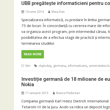
UBB pregătește informaticieni pentru 
16 iunie 2014
Maia.Dan
Specializarea informatică, cu predare în limba germa
75 de locuri. În concordanţă cu cererea mare de informa
va organiza acest program, prin intermediul căruia, ti
posibilitatea de a efectua stagii de practică și intern
terminarea studiilor.
READ MORE
,
,
,
Stiri
clujtoday
germana
informaticieni
universitatea 
Investiție germană de 18 milioane de euro
Nokia
17 ianuarie 2013
Bianca Pădurean
Compania germană Karl Heinz Dietrich International E
Tetarom III de la Jucu. Acolo va ridica un depozit logi