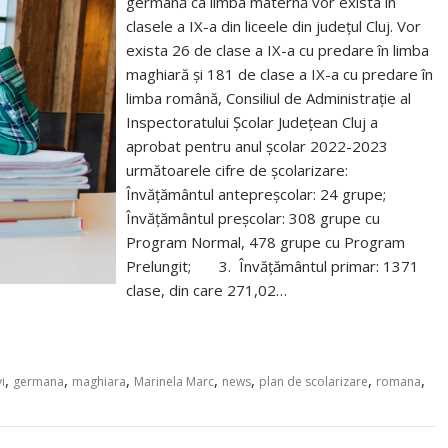
germană ca limba maternă vor exista în
clasele a IX-a din liceele din județul Cluj. Vor
exista 26 de clase a IX-a cu predare în limba
maghiară și 181 de clase a IX-a cu predare în
limba română, Consiliul de Administrație al
Inspectoratului Școlar Județean Cluj a
aprobat pentru anul școlar 2022-2023
următoarele cifre de școlarizare:
Învățământul antepreșcolar: 24 grupe;
Învățământul preșcolar: 308 grupe cu
Program Normal, 478 grupe cu Program
Prelungit; 3. Învățământul primar: 1371
clase, din care 271,02…
,
,
,
,
,
,
,
i
germana
maghiara
Marinela Marc
news
plan de scolarizare
romana