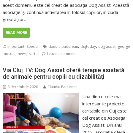
acest domeniu este cel creat de asociația Dog Assist. Această
asociație își continuă activitatea în folosul copiilor, în ciuda
greutăților…
READ MORE
,
,
,
,
Important
Special
claudiu padurean
clujtoday
dog assist
george
,
,
mosoia
news
stiri
Leave a comment
Via Cluj TV: Dog Assist oferă terapie asistată
de animale pentru copiii cu dizabilități
8 decembrie 2020
Claudiu Padurean
Una dintre cele mai
interesante proiecte
caritabile din Cluj este
cel creat de Asociația
Dog Assist. Din anul
2013, asociația oferă