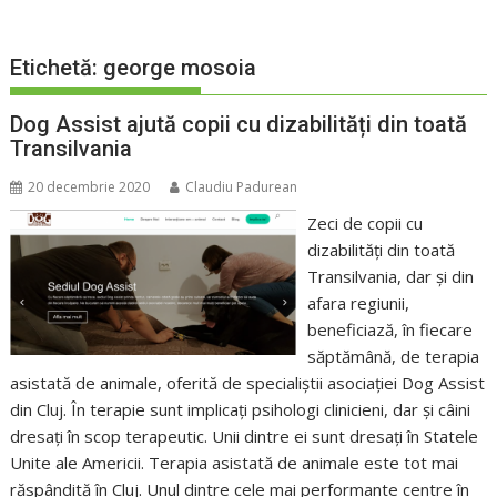
Etichetă:
george mosoia
Dog Assist ajută copii cu dizabilități din toată
Transilvania
20 decembrie 2020
Claudiu Padurean
Zeci de copii cu
dizabilități din toată
Transilvania, dar și din
afara regiunii,
beneficiază, în fiecare
săptămână, de terapia
asistată de animale, oferită de specialiștii asociației Dog Assist
din Cluj. În terapie sunt implicați psihologi clinicieni, dar și câini
dresați în scop terapeutic. Unii dintre ei sunt dresați în Statele
Unite ale Americii. Terapia asistată de animale este tot mai
răspândită în Cluj. Unul dintre cele mai performante centre în