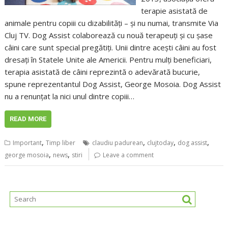
terapie asistată de
animale pentru copiii cu dizabilități – și nu numai, transmite Via
Cluj TV. Dog Assist colaborează cu nouă terapeuți și cu șase
câini care sunt special pregătiți. Unii dintre acești câini au fost
dresați în Statele Unite ale Americii. Pentru mulți beneficiari,
terapia asistată de câini reprezintă o adevărată bucurie,
spune reprezentantul Dog Assist, George Mosoia. Dog Assist
nu a renunțat la nici unul dintre copiii…
READ MORE
,
,
,
,
Important
Timp liber
claudiu padurean
clujtoday
dog assist
,
,
george mosoia
news
stiri
Leave a comment