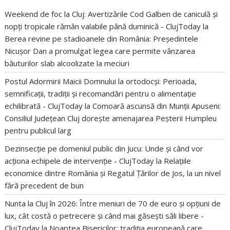
Weekend de foc la Cluj: Avertizările Cod Galben de caniculă și
nopți tropicale rămân valabile până duminică - ClujToday
la
Berea revine pe stadioanele din România: Președintele
Nicușor Dan a promulgat legea care permite vânzarea
băuturilor slab alcoolizate la meciuri
Postul Adormirii Maicii Domnului la ortodocși: Perioada,
semnificații, tradiții și recomandări pentru o alimentație
echilibrată - ClujToday
la
Comoară ascunsă din Munții Apuseni:
Consiliul Județean Cluj dorește amenajarea Peșterii Humpleu
pentru publicul larg
Dezinsecție pe domeniul public din Jucu: Unde și când vor
acționa echipele de intervenție - ClujToday
la
Relațiile
economice dintre România și Regatul Țărilor de Jos, la un nivel
fără precedent de bun
Nunta la Cluj în 2026: Între meniuri de 70 de euro și opțiuni de
lux, cât costă o petrecere și când mai găsești săli libere -
ClujToday
la
Noaptea Bisericilor: tradiția europeană care