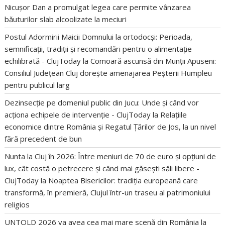
Nicușor Dan a promulgat legea care permite vânzarea
băuturilor slab alcoolizate la meciuri
Postul Adormirii Maicii Domnului la ortodocși: Perioada,
semnificații, tradiții și recomandări pentru o alimentație
echilibrată - ClujToday
la
Comoară ascunsă din Munții Apuseni:
Consiliul Județean Cluj dorește amenajarea Peșterii Humpleu
pentru publicul larg
Dezinsecție pe domeniul public din Jucu: Unde și când vor
acționa echipele de intervenție - ClujToday
la
Relațiile
economice dintre România și Regatul Țărilor de Jos, la un nivel
fără precedent de bun
Nunta la Cluj în 2026: Între meniuri de 70 de euro și opțiuni de
lux, cât costă o petrecere și când mai găsești săli libere -
ClujToday
la
Noaptea Bisericilor: tradiția europeană care
transformă, în premieră, Clujul într-un traseu al patrimoniului
religios
UNTOLD 2026 va avea cea mai mare scenă din România
la