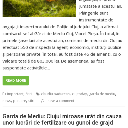
jumătate a acestui an.
Plângerile sunt
instrumentate de
angajații Inspectoratului de Poliție al Județului Cluj, a afirmat
comisarul-șef al Gărzii de Mediu Cluj, Viorel Pleșa. În total, în
primele șase luni ale acestui an, comisarii de mediu din Cluj au
efectuat 550 de inspecții la agenți economici, instituții publice
și persoane private. În total, au fost date 45 de amenzi, cu o
valoare totală de 803.000 lei. De asemenea, au fost
suspendate activitățile…
READ MORE
,
,
,
,
Important
Stiri
claudiu padurean
clujtoday
garda de mediu
,
,
news
poluare
stiri
Leave a comment
Garda de Mediu: Clujul miroase urât din cauza
unor lucrări de fertilizare cu gunoi de grajd