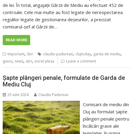
de lei. În total, angajații Gărzii de Mediu au efectuat 452 de
controale. Cele mai multe au fost legate de nerespectarea
regulilor legate de gestionarea deșeurilor, a precizat
comisarul-șef al Gărzii de…
READ MORE
,
,
,
,
Important
Stiri
claudiu padurean
clujtoday
garda de mediu
,
,
,
gunoi
news
stiri
viorel plesa
Leave a comment
Șapte plângeri penale, formulate de Garda de
Mediu Cluj
25 iulie 2024
Claudiu Padurean
Comisarii de mediu din
Cluj au formulat șapte
plângeri penale pentru
încălcări grave ale
legislației, în prima