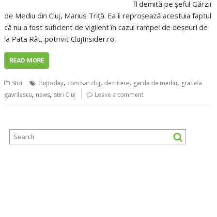
îl demită pe şeful Gărzii
de Mediu din Cluj, Marius Triţă. Ea îi reproşează acestuia faptul
că nu a fost suficient de vigilent în cazul rampei de deşeuri de
la Pata Rât, potrivit ClujInsider.ro.
READ MORE
,
,
,
,
Stiri
clujtoday
comisar cluj
demitere
garda de mediu
gratiela
,
,
gavrilescu
news
stiri Cluj
Leave a comment