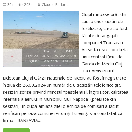
30 martie 2024
Claudiu Padurean
Clujul miroase urât din
cauza unor lucrări de
fertilizare, care au fost
făcute de angajații
companiei Transavia.
Aceasta este concluzia
unui control făcut de
Garda de Mediu Cluj.
”La Comisariatul
Județean Cluj al Gărzii Naționale de Mediu au fost înregistrate
în ziua de 26.03.2024 un număr de 8 sesizări telefonice și 9
sesizări scrise privind mirosul “pestilențial, îngrozitor, calitatea
infernală a aerului în Municipiul Cluj-Napoca” (preluate din
sesizări). În după-amiaza zilei o echipă de comisari a făcut
verificări pe raza comunei Aiton și Tureni și s-a constatat că
firma TRANSAVIA…