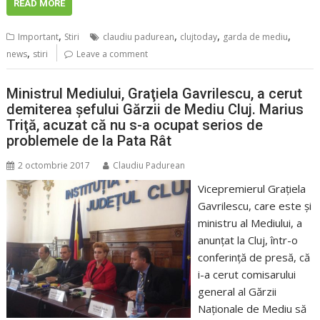
READ MORE
,
,
,
,
Important
Stiri
claudiu padurean
clujtoday
garda de mediu
,
news
stiri
Leave a comment
Ministrul Mediului, Graţiela Gavrilescu, a cerut
demiterea şefului Gărzii de Mediu Cluj. Marius
Triţă, acuzat că nu s-a ocupat serios de
problemele de la Pata Rât
2 octombrie 2017
Claudiu Padurean
Vicepremierul Graţiela
Gavrilescu, care este şi
ministru al Mediului, a
anunţat la Cluj, într-o
conferinţă de presă, că
i-a cerut comisarului
general al Gărzii
Naţionale de Mediu să