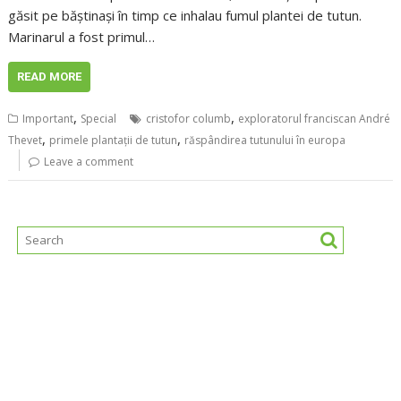
găsit pe băștinași în timp ce inhalau fumul plantei de tutun.
Marinarul a fost primul…
READ MORE
,
,
Important
Special
cristofor columb
exploratorul franciscan André
,
,
Thevet
primele plantații de tutun
răspândirea tutunului în europa
Leave a comment