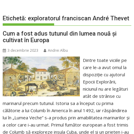
Etichetă:
exploratorul franciscan André Thevet
Cum a fost adus tutunul din lumea nouă și
cultivat în Europa
3 decembrie 2023
Andrei Albu
Dintre toate viciile pe
care le-a avut omul la
dispoziție cu ajutorul
Epocii Explorării,
niciunul nu are legături
atât de strânse cu
marinarul precum tutunul. Istoria sa a început cu prima
călătorie a lui Columb în America în anul 1492, iar răspândirea
lui în „Lumea Veche” s-a produs prin amabilitatea marinarilor și
a celor care i-au urmat. Primul fumător european a fost trimis
de Columb să exploreze insula Cuba, unde el și un prieten i-au