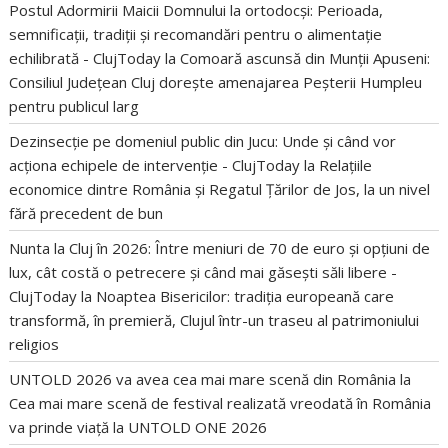
Postul Adormirii Maicii Domnului la ortodocși: Perioada,
semnificații, tradiții și recomandări pentru o alimentație
echilibrată - ClujToday
la
Comoară ascunsă din Munții Apuseni:
Consiliul Județean Cluj dorește amenajarea Peșterii Humpleu
pentru publicul larg
Dezinsecție pe domeniul public din Jucu: Unde și când vor
acționa echipele de intervenție - ClujToday
la
Relațiile
economice dintre România și Regatul Țărilor de Jos, la un nivel
fără precedent de bun
Nunta la Cluj în 2026: Între meniuri de 70 de euro și opțiuni de
lux, cât costă o petrecere și când mai găsești săli libere -
ClujToday
la
Noaptea Bisericilor: tradiția europeană care
transformă, în premieră, Clujul într-un traseu al patrimoniului
religios
UNTOLD 2026 va avea cea mai mare scenă din România
la
Cea mai mare scenă de festival realizată vreodată în România
va prinde viață la UNTOLD ONE 2026