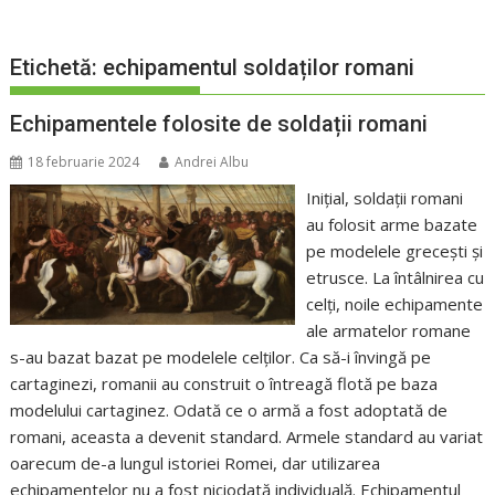
Etichetă:
echipamentul soldaților romani
Echipamentele folosite de soldații romani
18 februarie 2024
Andrei Albu
Inițial, soldații romani
au folosit arme bazate
pe modelele grecești și
etrusce. La întâlnirea cu
celți, noile echipamente
ale armatelor romane
s-au bazat bazat pe modelele celților. Ca să-i învingă pe
cartaginezi, romanii au construit o întreagă flotă pe baza
modelului cartaginez. Odată ce o armă a fost adoptată de
romani, aceasta a devenit standard. Armele standard au variat
oarecum de-a lungul istoriei Romei, dar utilizarea
echipamentelor nu a fost niciodată individuală. Echipamentul