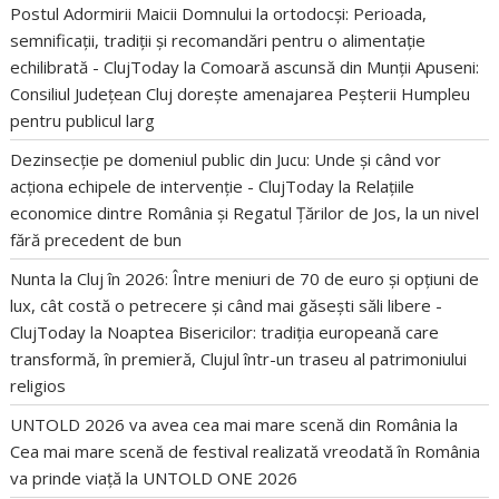
Postul Adormirii Maicii Domnului la ortodocși: Perioada,
semnificații, tradiții și recomandări pentru o alimentație
echilibrată - ClujToday
la
Comoară ascunsă din Munții Apuseni:
Consiliul Județean Cluj dorește amenajarea Peșterii Humpleu
pentru publicul larg
Dezinsecție pe domeniul public din Jucu: Unde și când vor
acționa echipele de intervenție - ClujToday
la
Relațiile
economice dintre România și Regatul Țărilor de Jos, la un nivel
fără precedent de bun
Nunta la Cluj în 2026: Între meniuri de 70 de euro și opțiuni de
lux, cât costă o petrecere și când mai găsești săli libere -
ClujToday
la
Noaptea Bisericilor: tradiția europeană care
transformă, în premieră, Clujul într-un traseu al patrimoniului
religios
UNTOLD 2026 va avea cea mai mare scenă din România
la
Cea mai mare scenă de festival realizată vreodată în România
va prinde viață la UNTOLD ONE 2026