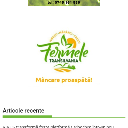
Articole recente
RIVUS transformă fosta platformă Carbochim într-un nou