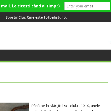
e este fotbalistul cu două diplome care a învățat româna la 2 an
Compania de Apă Someș, c
Până pe la sfârșitul secolului al XIX, unele