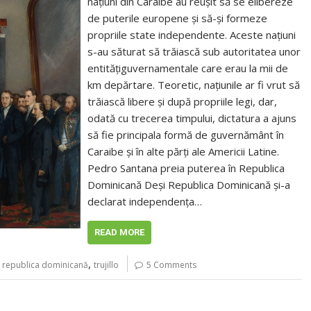
națiuni din Caraibe au reușit să se elibereze
de puterile europene și să-și formeze
propriile state independente. Aceste națiuni
s-au săturat să trăiască sub autoritatea unor
entitățiguvernamentale care erau la mii de
km depărtare. Teoretic, națiunile ar fi vrut să
trăiască libere și după propriile legi, dar,
odată cu trecerea timpului, dictatura a ajuns
să fie principala formă de guvernământ în
Caraibe și în alte părți ale Americii Latine.
Pedro Santana preia puterea în Republica
Dominicană Deși Republica Dominicană și-a
declarat independența…
READ MORE
,
,
republica dominicană
trujillo
5 Comments