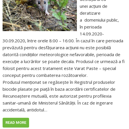
unei acțiuni de
deratizare
a domeniului public,
în perioada
14.09.2020-
30.09.2020, între orele 8:00 – 16:00. În cazul în care perioada
prevăzută pentru desfăşurarea acţiunii nu este posibilă
datorită condiţiilor meteorologice nefavorabile, perioada de
execuţie a lucrărilor se poate decala. Produsul ce urmează a fi
folosit pentru acest tratament este Varat Paste – special
conceput pentru combaterea rozătoarelor.
Produsul menționat se regăsește în Registrul produselor
biocide plasate pe piață în baza acordării certificatelor de
Recunoaștere mutuală, este autorizat pentru profilexia
sanitar-umană de Ministerul Sănătății. În caz de ingerare
accidentală, antidotul…
READ MORE