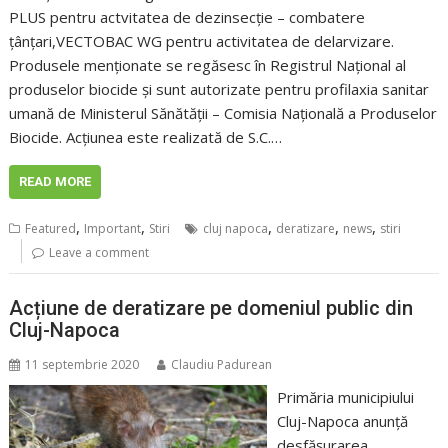
PLUS pentru actvitatea de dezinsecție – combatere
țânțari,VECTOBAC WG pentru activitatea de delarvizare.
Produsele menționate se regăsesc în Registrul Național al
produselor biocide și sunt autorizate pentru profilaxia sanitar
umană de Ministerul Sănătății – Comisia Națională a Produselor
Biocide. Acțiunea este realizată de S.C.…
READ MORE
,
,
,
,
,
Featured
Important
Stiri
cluj napoca
deratizare
news
stiri
Leave a comment
Acțiune de deratizare pe domeniul public din
Cluj-Napoca
11 septembrie 2020
Claudiu Padurean
Primăria municipiului
Cluj-Napoca anunță
desfășurarea