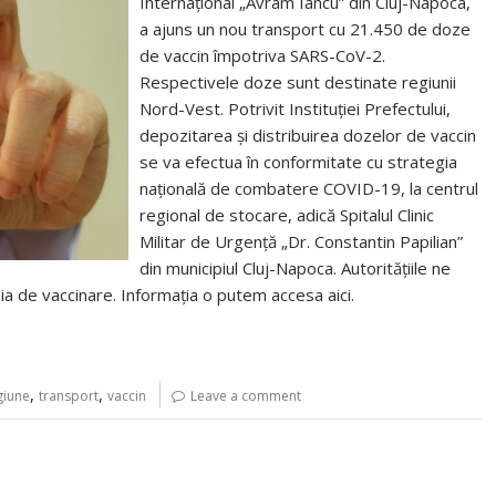
Internațional „Avram Iancu” din Cluj-Napoca,
a ajuns un nou transport cu 21.450 de doze
de vaccin împotriva SARS-CoV-2.
Respectivele doze sunt destinate regiunii
Nord-Vest. Potrivit Instituției Prefectului,
depozitarea și distribuirea dozelor de vaccin
se va efectua în conformitate cu strategia
națională de combatere COVID-19, la centrul
regional de stocare, adică Spitalul Clinic
Militar de Urgență „Dr. Constantin Papilian”
din municipiul Cluj-Napoca. Autoritățiile ne
de vaccinare. Informația o putem accesa aici.
,
,
giune
transport
vaccin
Leave a comment