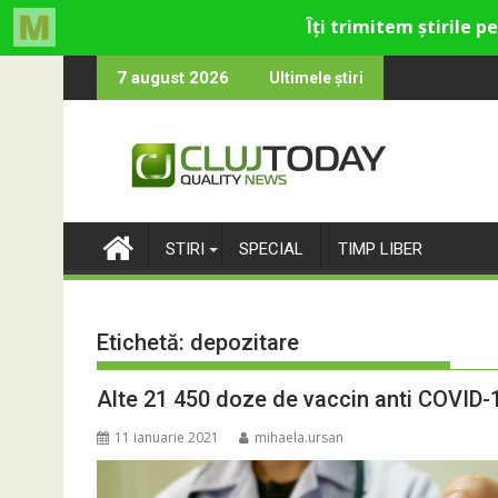
Skip
ru cultural și de divertisment din Cluj-Napoca
una devine o întrebare
SportinCluj: Ci
7 august 2026
Ultimele știri
to
content
STIRI
SPECIAL
TIMP LIBER
Etichetă:
depozitare
Alte 21 450 doze de vaccin anti COVID-1
11 ianuarie 2021
mihaela.ursan