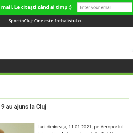
ne este fotbalistul cu două diplome care a învățat româna la 2 a
Compania de Apă Someș,
9 au ajuns la Cluj
Luni dimineața, 11.01.2021, pe Aeroportul