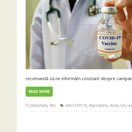
recomandă să ne informăm constant despre campania 
READ MORE
,
,
,
,
,
Important
Stiri
anti-COVI-19
depozitare
doze
lot
re