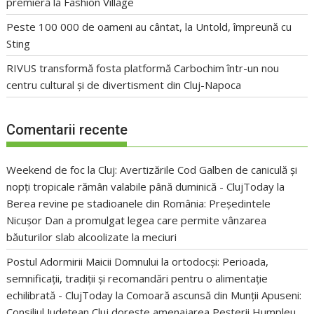
premieră la Fashion Village
Peste 100 000 de oameni au cântat, la Untold, împreună cu
Sting
RIVUS transformă fosta platformă Carbochim într-un nou
centru cultural și de divertisment din Cluj-Napoca
Comentarii recente
Weekend de foc la Cluj: Avertizările Cod Galben de caniculă și
nopți tropicale rămân valabile până duminică - ClujToday
la
Berea revine pe stadioanele din România: Președintele
Nicușor Dan a promulgat legea care permite vânzarea
băuturilor slab alcoolizate la meciuri
Postul Adormirii Maicii Domnului la ortodocși: Perioada,
semnificații, tradiții și recomandări pentru o alimentație
echilibrată - ClujToday
la
Comoară ascunsă din Munții Apuseni:
Consiliul Județean Cluj dorește amenajarea Peșterii Humpleu