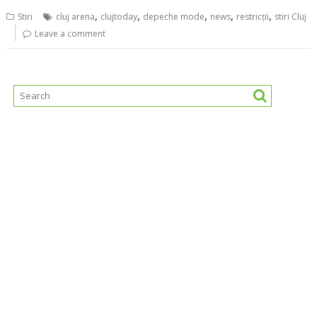
,
,
,
,
,
Stiri
cluj arena
clujtoday
depeche mode
news
restricţii
stiri Cluj
Leave a comment