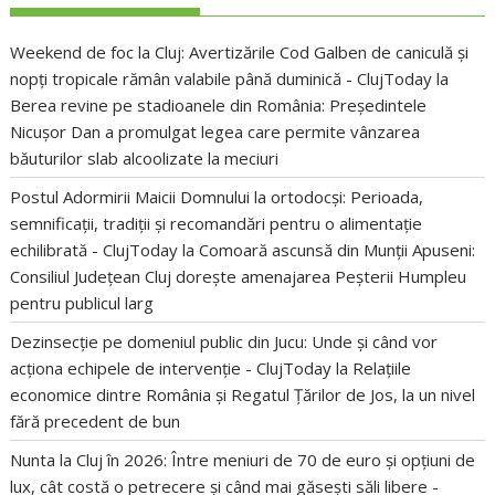
Weekend de foc la Cluj: Avertizările Cod Galben de caniculă și
nopți tropicale rămân valabile până duminică - ClujToday
la
Berea revine pe stadioanele din România: Președintele
Nicușor Dan a promulgat legea care permite vânzarea
băuturilor slab alcoolizate la meciuri
Postul Adormirii Maicii Domnului la ortodocși: Perioada,
semnificații, tradiții și recomandări pentru o alimentație
echilibrată - ClujToday
la
Comoară ascunsă din Munții Apuseni:
Consiliul Județean Cluj dorește amenajarea Peșterii Humpleu
pentru publicul larg
Dezinsecție pe domeniul public din Jucu: Unde și când vor
acționa echipele de intervenție - ClujToday
la
Relațiile
economice dintre România și Regatul Țărilor de Jos, la un nivel
fără precedent de bun
Nunta la Cluj în 2026: Între meniuri de 70 de euro și opțiuni de
lux, cât costă o petrecere și când mai găsești săli libere -