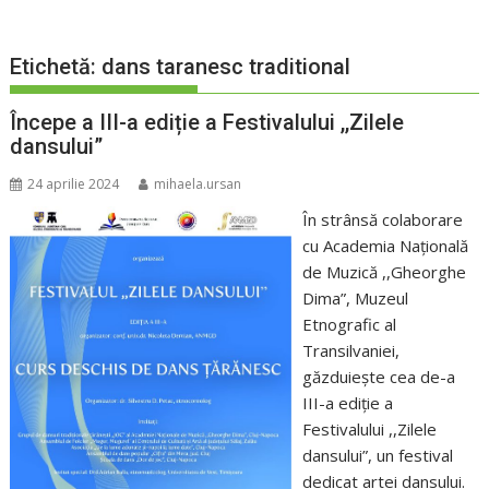
Etichetă:
dans taranesc traditional
Începe a III-a ediție a Festivalului ,,Zilele
dansului”
24 aprilie 2024
mihaela.ursan
În strânsă colaborare
cu Academia Națională
de Muzică ,,Gheorghe
Dima”, Muzeul
Etnografic al
Transilvaniei,
găzduiește cea de-a
III-a ediție a
Festivalului ,,Zilele
dansului”, un festival
dedicat artei dansului.