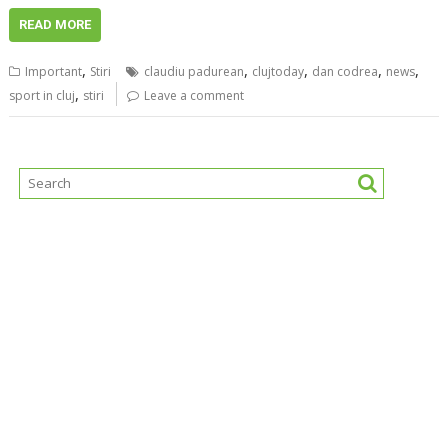
READ MORE
,
,
,
,
,
Important
Stiri
claudiu padurean
clujtoday
dan codrea
news
,
sport in cluj
stiri
Leave a comment