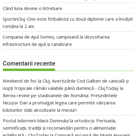
Când luna devine o întrebare
SportinCluj: Cine este fotbalistul cu două diplome care a învățat
româna la 2 ani
Compania de Apă Someș, campioană la dezvoltarea
infrastructurii de apă și canalizare
Comentarii recente
Weekend de foc la Cluj: Avertizările Cod Galben de caniculă și
nopți tropicale rămân valabile până duminică - ClujToday
la
Berea revine pe stadioanele din România: Președintele
Nicușor Dan a promulgat legea care permite vânzarea
băuturilor slab alcoolizate la meciuri
Postul Adormirii Maicii Domnului la ortodocși: Perioada,
semnificații, tradiții și recomandări pentru o alimentație
echilibrată - ClujToday
la
Comoară ascunsă din Munții Apuseni: