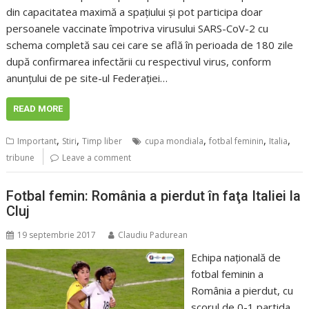
din capacitatea maximă a spaţiului și pot participa doar
persoanele vaccinate împotriva virusului SARS-CoV-2 cu
schema completă sau cei care se află în perioada de 180 zile
după confirmarea infectării cu respectivul virus, conform
anunțului de pe site-ul Federației…
READ MORE
,
,
,
,
,
Important
Stiri
Timp liber
cupa mondiala
fotbal feminin
Italia
tribune
Leave a comment
Fotbal femin: România a pierdut în faţa Italiei la
Cluj
19 septembrie 2017
Claudiu Padurean
Echipa naţională de
fotbal feminin a
România a pierdut, cu
scorul de 0-1 partida