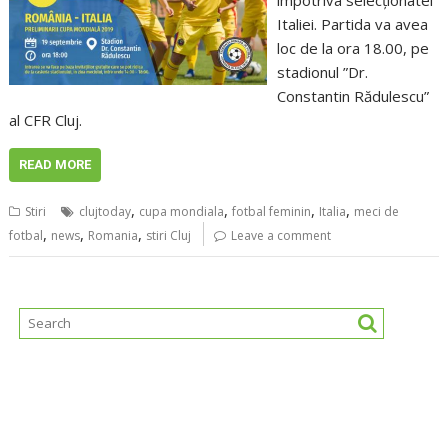
împotriva selecţionatei
Italiei. Partida va avea
loc de la ora 18.00, pe
stadionul ”Dr.
Constantin Rădulescu”
al CFR Cluj.
READ MORE
,
,
,
,
Stiri
clujtoday
cupa mondiala
fotbal feminin
Italia
meci de
,
,
,
fotbal
news
Romania
stiri Cluj
Leave a comment