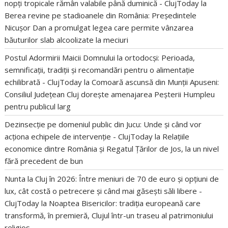
nopți tropicale rămân valabile până duminică - ClujToday
la
Berea revine pe stadioanele din România: Președintele
Nicușor Dan a promulgat legea care permite vânzarea
băuturilor slab alcoolizate la meciuri
Postul Adormirii Maicii Domnului la ortodocși: Perioada,
semnificații, tradiții și recomandări pentru o alimentație
echilibrată - ClujToday
la
Comoară ascunsă din Munții Apuseni:
Consiliul Județean Cluj dorește amenajarea Peșterii Humpleu
pentru publicul larg
Dezinsecție pe domeniul public din Jucu: Unde și când vor
acționa echipele de intervenție - ClujToday
la
Relațiile
economice dintre România și Regatul Țărilor de Jos, la un nivel
fără precedent de bun
Nunta la Cluj în 2026: Între meniuri de 70 de euro și opțiuni de
lux, cât costă o petrecere și când mai găsești săli libere -
ClujToday
la
Noaptea Bisericilor: tradiția europeană care
transformă, în premieră, Clujul într-un traseu al patrimoniului
religios