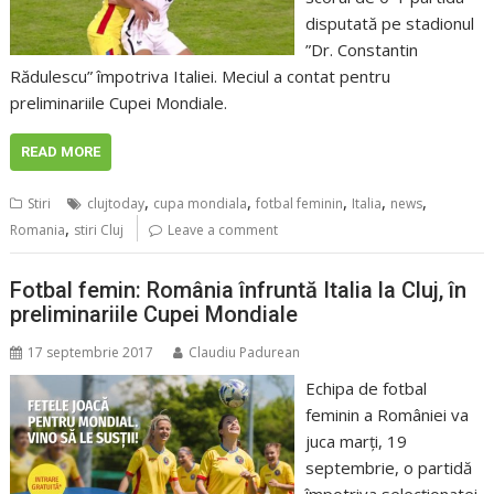
disputată pe stadionul
”Dr. Constantin
Rădulescu” împotriva Italiei. Meciul a contat pentru
preliminariile Cupei Mondiale.
READ MORE
,
,
,
,
,
Stiri
clujtoday
cupa mondiala
fotbal feminin
Italia
news
,
Romania
stiri Cluj
Leave a comment
Fotbal femin: România înfruntă Italia la Cluj, în
preliminariile Cupei Mondiale
17 septembrie 2017
Claudiu Padurean
Echipa de fotbal
feminin a României va
juca marţi, 19
septembrie, o partidă