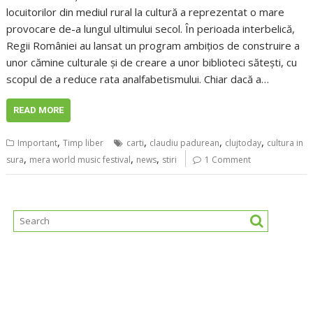
locuitorilor din mediul rural la cultură a reprezentat o mare
provocare de-a lungul ultimului secol. În perioada interbelică,
Regii României au lansat un program ambițios de construire a
unor cămine culturale și de creare a unor biblioteci sătești, cu
scopul de a reduce rata analfabetismului. Chiar dacă a…
READ MORE
,
,
,
,
Important
Timp liber
carti
claudiu padurean
clujtoday
cultura in
,
,
,
sura
mera world music festival
news
stiri
1 Comment