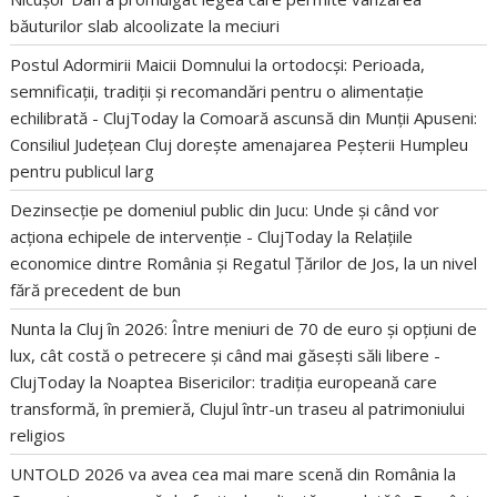
băuturilor slab alcoolizate la meciuri
Postul Adormirii Maicii Domnului la ortodocși: Perioada,
semnificații, tradiții și recomandări pentru o alimentație
echilibrată - ClujToday
la
Comoară ascunsă din Munții Apuseni:
Consiliul Județean Cluj dorește amenajarea Peșterii Humpleu
pentru publicul larg
Dezinsecție pe domeniul public din Jucu: Unde și când vor
acționa echipele de intervenție - ClujToday
la
Relațiile
economice dintre România și Regatul Țărilor de Jos, la un nivel
fără precedent de bun
Nunta la Cluj în 2026: Între meniuri de 70 de euro și opțiuni de
lux, cât costă o petrecere și când mai găsești săli libere -
ClujToday
la
Noaptea Bisericilor: tradiția europeană care
transformă, în premieră, Clujul într-un traseu al patrimoniului
religios
UNTOLD 2026 va avea cea mai mare scenă din România
la