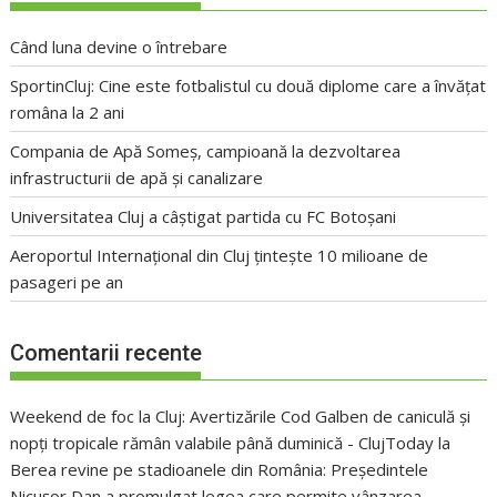
Când luna devine o întrebare
SportinCluj: Cine este fotbalistul cu două diplome care a învățat
româna la 2 ani
Compania de Apă Someș, campioană la dezvoltarea
infrastructurii de apă și canalizare
Universitatea Cluj a câștigat partida cu FC Botoșani
Aeroportul Internațional din Cluj țintește 10 milioane de
pasageri pe an
Comentarii recente
Weekend de foc la Cluj: Avertizările Cod Galben de caniculă și
nopți tropicale rămân valabile până duminică - ClujToday
la
Berea revine pe stadioanele din România: Președintele
Nicușor Dan a promulgat legea care permite vânzarea