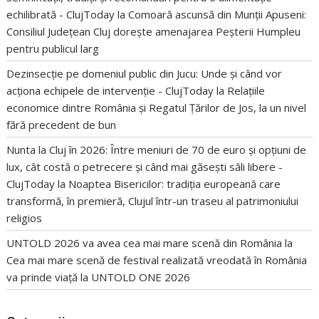
echilibrată - ClujToday
la
Comoară ascunsă din Munții Apuseni:
Consiliul Județean Cluj dorește amenajarea Peșterii Humpleu
pentru publicul larg
Dezinsecție pe domeniul public din Jucu: Unde și când vor
acționa echipele de intervenție - ClujToday
la
Relațiile
economice dintre România și Regatul Țărilor de Jos, la un nivel
fără precedent de bun
Nunta la Cluj în 2026: Între meniuri de 70 de euro și opțiuni de
lux, cât costă o petrecere și când mai găsești săli libere -
ClujToday
la
Noaptea Bisericilor: tradiția europeană care
transformă, în premieră, Clujul într-un traseu al patrimoniului
religios
UNTOLD 2026 va avea cea mai mare scenă din România
la
Cea mai mare scenă de festival realizată vreodată în România
va prinde viață la UNTOLD ONE 2026