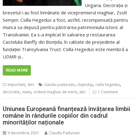
Ungaria. Decorația și
brevetul i-au fost înmânate de vicepremierul maghiar, Zsolt
Semjen. Csilla Hegedus a fost, astfel, recompensată pentru
munca sa depusă pentru păstrarea patrimoniului istoric al
Transilvaniei. Ea s-a implicat în salvarea și restaurarea
Castelului Banffy din Bonțida, în calitate de președinte al
fundației Transylvania Trust. Csilla Hegedus este membră a
UDMR și…
READ MORE
,
,
,
,
Important
Stiri
claudiu padurean
clujtoday
csilla hegedus
,
,
,
decoratie
news
ordinul maghiar de merit
stiri
1 Comment
Uniunea Europeană finanțează învățarea limbii
române în rândurile copiilor din cadrul
minorităților naționale
9 decembrie 2021
Claudiu Padurean