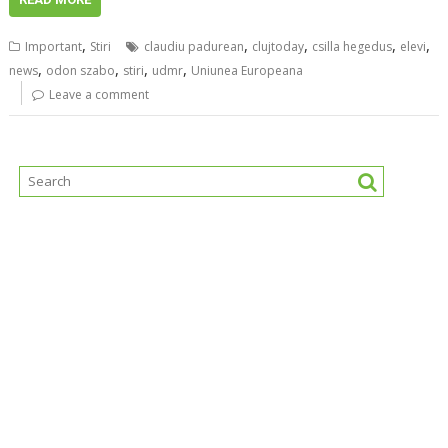
,
,
,
,
,
Important
Stiri
claudiu padurean
clujtoday
csilla hegedus
elevi
,
,
,
,
news
odon szabo
stiri
udmr
Uniunea Europeana
Leave a comment