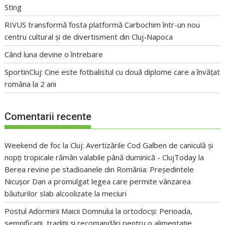
Sting
RIVUS transformă fosta platformă Carbochim într-un nou
centru cultural și de divertisment din Cluj-Napoca
Când luna devine o întrebare
SportinCluj: Cine este fotbalistul cu două diplome care a învățat
româna la 2 ani
Comentarii recente
Weekend de foc la Cluj: Avertizările Cod Galben de caniculă și
nopți tropicale rămân valabile până duminică - ClujToday
la
Berea revine pe stadioanele din România: Președintele
Nicușor Dan a promulgat legea care permite vânzarea
băuturilor slab alcoolizate la meciuri
Postul Adormirii Maicii Domnului la ortodocși: Perioada,
semnificații, tradiții și recomandări pentru o alimentație