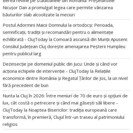
Berea revine pe stadioanele din România: Președintele
Nicușor Dan a promulgat legea care permite vânzarea
băuturilor slab alcoolizate la meciuri
Postul Adormirii Maicii Domnului la ortodocși: Perioada,
semnificații, tradiții și recomandări pentru o alimentație
echilibrată - ClujToday
la
Comoară ascunsă din Munții Apuseni:
Consiliul Județean Cluj dorește amenajarea Peșterii Humpleu
pentru publicul larg
Dezinsecție pe domeniul public din Jucu: Unde și când vor
acționa echipele de intervenție - ClujToday
la
Relațiile
economice dintre România și Regatul Țărilor de Jos, la un nivel
fără precedent de bun
Nunta la Cluj în 2026: Între meniuri de 70 de euro și opțiuni de
lux, cât costă o petrecere și când mai găsești săli libere -
ClujToday
la
Noaptea Bisericilor: tradiția europeană care
transformă, în premieră, Clujul într-un traseu al patrimoniului
religios