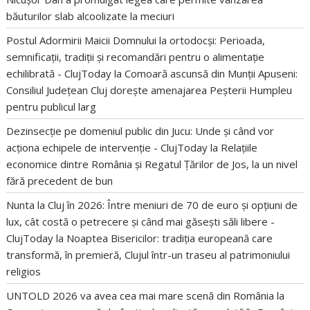
băuturilor slab alcoolizate la meciuri
Postul Adormirii Maicii Domnului la ortodocși: Perioada,
semnificații, tradiții și recomandări pentru o alimentație
echilibrată - ClujToday
la
Comoară ascunsă din Munții Apuseni:
Consiliul Județean Cluj dorește amenajarea Peșterii Humpleu
pentru publicul larg
Dezinsecție pe domeniul public din Jucu: Unde și când vor
acționa echipele de intervenție - ClujToday
la
Relațiile
economice dintre România și Regatul Țărilor de Jos, la un nivel
fără precedent de bun
Nunta la Cluj în 2026: Între meniuri de 70 de euro și opțiuni de
lux, cât costă o petrecere și când mai găsești săli libere -
ClujToday
la
Noaptea Bisericilor: tradiția europeană care
transformă, în premieră, Clujul într-un traseu al patrimoniului
religios
UNTOLD 2026 va avea cea mai mare scenă din România
la