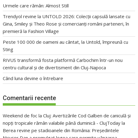
Urmele care rămân: Almost Still
Trendyol revine la UNTOLD 2026: Colecții capsulă lansate cu
Gina, Smiley și Theo Rose și comercianți români parteneri, în
premieră la Fashion Village
Peste 100 000 de oameni au cântat, la Untold, împreună cu
Sting
RIVUS transformă fosta platformă Carbochim într-un nou
centru cultural și de divertisment din Cluj-Napoca
Când luna devine o întrebare
Comentarii recente
Weekend de foc la Cluj: Avertizările Cod Galben de caniculă și
nopți tropicale rămân valabile până duminică - ClujToday
la
Berea revine pe stadioanele din România: Președintele
Nicușor Dan a promulgat legea care permite vânzarea