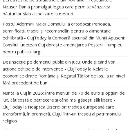
Nicușor Dan a promulgat legea care permite vânzarea
băuturilor slab alcoolizate la meciuri
Postul Adormirii Maicii Domnului la ortodocși: Perioada,
semnificații, tradiții și recomandări pentru o alimentație
echilibrată - ClujToday
la
Comoară ascunsă din Munții Apuseni:
Consiliul Județean Cluj dorește amenajarea Peșterii Humpleu
pentru publicul larg
Dezinsecție pe domeniul public din Jucu: Unde și când vor
acționa echipele de intervenție - ClujToday
la
Relațiile
economice dintre România și Regatul Țărilor de Jos, la un nivel
fără precedent de bun
Nunta la Cluj în 2026: Între meniuri de 70 de euro și opțiuni de
lux, cât costă o petrecere și când mai găsești săli libere -
ClujToday
la
Noaptea Bisericilor: tradiția europeană care
transformă, în premieră, Clujul într-un traseu al patrimoniului
religios