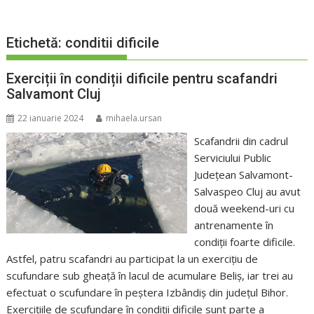
Etichetă:
conditii dificile
Exerciții în condiții dificile pentru scafandri
Salvamont Cluj
22 ianuarie 2024
mihaela.ursan
Scafandrii din cadrul
Serviciului Public
Județean Salvamont-
Salvaspeo Cluj au avut
două weekend-uri cu
antrenamente în
condiții foarte dificile.
Astfel, patru scafandri au participat la un exercițiu de
scufundare sub gheață în lacul de acumulare Beliș, iar trei au
efectuat o scufundare în peștera Izbândiș din județul Bihor.
Exercițiile de scufundare în condiții dificile sunt parte a