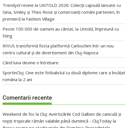
Trendyol revine la UNTOLD 2026: Colecții capsulă lansate cu
Gina, Smiley și Theo Rose și comercianți români parteneri, în
premieră la Fashion Village
Peste 100 000 de oameni au cântat, la Untold, împreună cu
Sting
RIVUS transformă fosta platformă Carbochim într-un nou
centru cultural și de divertisment din Cluj-Napoca
Când luna devine o întrebare
SportinCluj: Cine este fotbalistul cu două diplome care a învățat
româna la 2 ani
Comentarii recente
Weekend de foc la Cluj: Avertizările Cod Galben de caniculă și
nopți tropicale rămân valabile până duminică - ClujToday
la
Berea revine pe stadioanele din România: Președintele