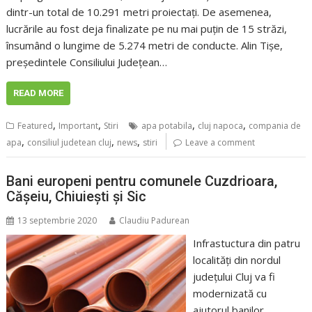
dintr-un total de 10.291 metri proiectați. De asemenea,
lucrările au fost deja finalizate pe nu mai puțin de 15 străzi,
însumând o lungime de 5.274 metri de conducte. Alin Tișe,
președintele Consiliului Județean…
READ MORE
,
,
,
,
Featured
Important
Stiri
apa potabila
cluj napoca
compania de
,
,
,
apa
consiliul judetean cluj
news
stiri
Leave a comment
Bani europeni pentru comunele Cuzdrioara,
Cășeiu, Chiuiești și Sic
13 septembrie 2020
Claudiu Padurean
Infrastuctura din patru
localități din nordul
județului Cluj va fi
modernizată cu
ajutorul banilor