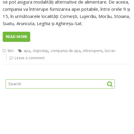
se pot asigura modalităţi alternative de alimentare. De aceea,
compania va întrerupe furnizarea apei potabile, între orele 9 şi
15, în următoarele localităţi: Corneşti, Lujerdiu, Morău, Stoiana,
Suatu, Aruncuta, Leghia şi Aghireşu-Sat.
READ MORE
,
,
,
,
Stiri
apa
clujtoday
compania de apa
intrerupere
lucrari
Leave a comment