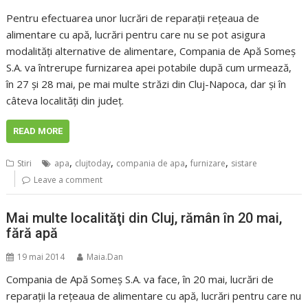
Pentru efectuarea unor lucrări de reparaţii reţeaua de
alimentare cu apă, lucrări pentru care nu se pot asigura
modalităţi alternative de alimentare, Compania de Apă Someş
S.A. va întrerupe furnizarea apei potabile după cum urmează,
în 27 şi 28 mai, pe mai multe străzi din Cluj-Napoca, dar şi în
câteva localităţi din judeţ.
READ MORE
,
,
,
,
Stiri
apa
clujtoday
compania de apa
furnizare
sistare
Leave a comment
Mai multe localităţi din Cluj, rămân în 20 mai,
fără apă
19 mai 2014
Maia.Dan
Compania de Apă Someş S.A. va face, în 20 mai, lucrări de
reparaţii la reţeaua de alimentare cu apă, lucrări pentru care nu