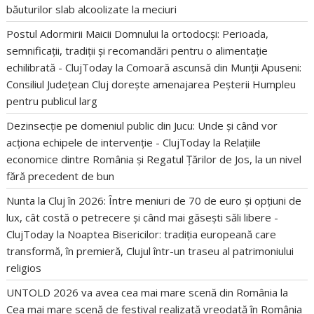
băuturilor slab alcoolizate la meciuri
Postul Adormirii Maicii Domnului la ortodocși: Perioada,
semnificații, tradiții și recomandări pentru o alimentație
echilibrată - ClujToday
la
Comoară ascunsă din Munții Apuseni:
Consiliul Județean Cluj dorește amenajarea Peșterii Humpleu
pentru publicul larg
Dezinsecție pe domeniul public din Jucu: Unde și când vor
acționa echipele de intervenție - ClujToday
la
Relațiile
economice dintre România și Regatul Țărilor de Jos, la un nivel
fără precedent de bun
Nunta la Cluj în 2026: Între meniuri de 70 de euro și opțiuni de
lux, cât costă o petrecere și când mai găsești săli libere -
ClujToday
la
Noaptea Bisericilor: tradiția europeană care
transformă, în premieră, Clujul într-un traseu al patrimoniului
religios
UNTOLD 2026 va avea cea mai mare scenă din România
la
Cea mai mare scenă de festival realizată vreodată în România