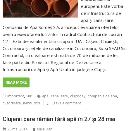
europeni. Este vorba
de infrastructura de
apă și canalizare.
Compania de Apă Someș S.A. a început evaluarea ofertelor
pentru executarea lucrărilor în cadrul Contractului de Lucrări
12 – Extinderea alimentării cu apă în UAT Cășeiu, Chiuiești,
Cuzdrioara și rețele de canalizare în Cuzdrioara, Sic și SEAU Sic.
Contractul, cu o valoare estimată de 70 de milioane de lei,
face parte din Proiectul Regional de Dezvoltare a
Infrastructurii de Apă și Apă Uzată în județele Cluj și…
READ MORE
,
,
,
,
,
Important
Stiri
apa
canalizare
clujtoday
compania de apa
,
,
cuzdrioara
news
stiri
Leave a comment
Clujenii care rămân fără apă în 27 şi 28 mai
26 mai 2014
Maia.Dan