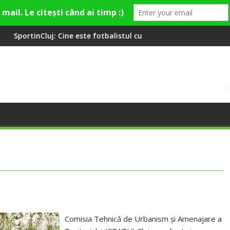
ine este fotbalistul cu două diplome care a învățat româna la 2 
Compania de Apă Someș,
Comisia Tehnică de Urbanism și Amenajare a