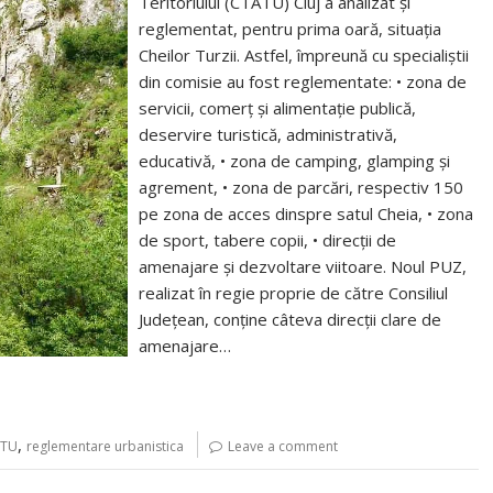
Teritoriului (CTATU) Cluj a analizat și
reglementat, pentru prima oară, situația
Cheilor Turzii. Astfel, împreună cu specialiștii
din comisie au fost reglementate: • zona de
servicii, comerț și alimentație publică,
deservire turistică, administrativă,
educativă, • zona de camping, glamping și
agrement, • zona de parcări, respectiv 150
pe zona de acces dinspre satul Cheia, • zona
de sport, tabere copii, • direcții de
amenajare și dezvoltare viitoare. Noul PUZ,
realizat în regie proprie de către Consiliul
Județean, conține câteva direcții clare de
amenajare…
,
ATU
reglementare urbanistica
Leave a comment