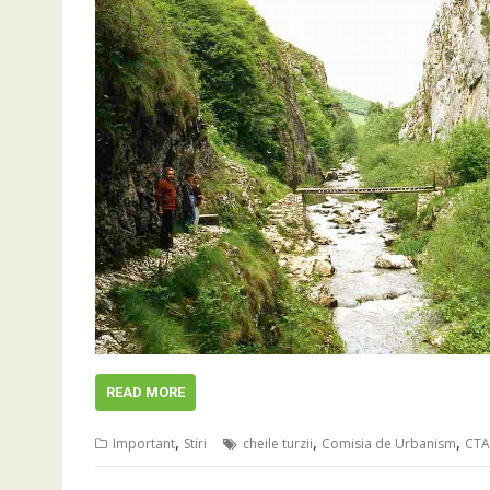
READ MORE
,
,
,
Important
Stiri
cheile turzii
Comisia de Urbanism
CT