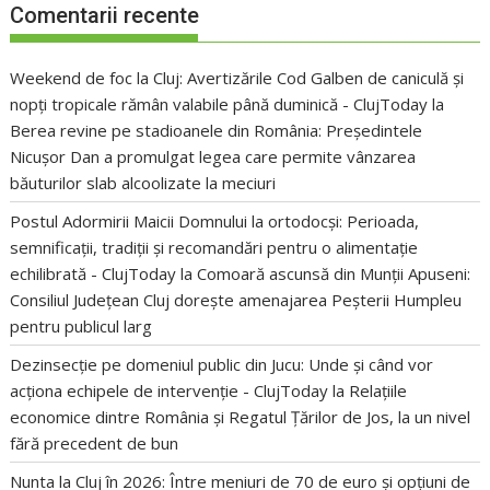
Comentarii recente
Weekend de foc la Cluj: Avertizările Cod Galben de caniculă și
nopți tropicale rămân valabile până duminică - ClujToday
la
Berea revine pe stadioanele din România: Președintele
Nicușor Dan a promulgat legea care permite vânzarea
băuturilor slab alcoolizate la meciuri
Postul Adormirii Maicii Domnului la ortodocși: Perioada,
semnificații, tradiții și recomandări pentru o alimentație
echilibrată - ClujToday
la
Comoară ascunsă din Munții Apuseni:
Consiliul Județean Cluj dorește amenajarea Peșterii Humpleu
pentru publicul larg
Dezinsecție pe domeniul public din Jucu: Unde și când vor
acționa echipele de intervenție - ClujToday
la
Relațiile
economice dintre România și Regatul Țărilor de Jos, la un nivel
fără precedent de bun
Nunta la Cluj în 2026: Între meniuri de 70 de euro și opțiuni de