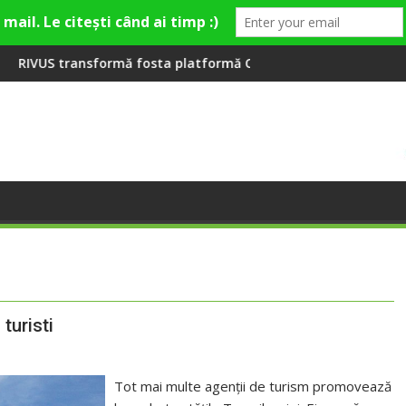
 la Fashion Village
osta platformă Carbochim într-un nou centru cultural și de di
Când luna devine o întreba
 turisti
Tot mai multe agenţii de turism promovează