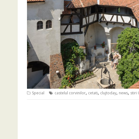
,
,
,
,
Special
castelul corvinilor
cetati
clujtoday
news
stiri 