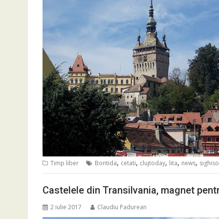
,
,
,
,
,
Timp liber
Bontida
cetati
clujtoday
lita
news
sighis
Castelele din Transilvania, magnet pentru
2 iulie 2017
Claudiu Padurean