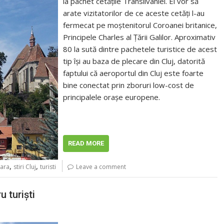
la pachet cetăţile Transilvaniei. Ei vor să
arate vizitatorilor de ce aceste cetăţi l-au
fermecat pe moştenitorul Coroanei britanice,
Principele Charles al Ţării Galilor. Aproximativ
80 la sută dintre pachetele turistice de acest
tip îşi au baza de plecare din Cluj, datorită
faptului că aeroportul din Cluj este foarte
bine conectat prin zboruri low-cost de
principalele oraşe europene.
READ MORE
,
,
oara
stiri Cluj
turisti
Leave a comment
 turişti