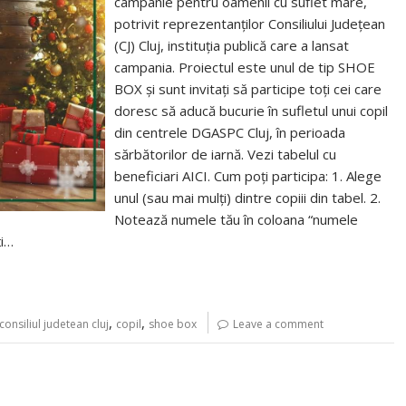
campanie pentru oamenii cu suflet mare,
potrivit reprezentanților Consiliului Județean
(CJ) Cluj, instituția publică care a lansat
campania. Proiectul este unul de tip SHOE
BOX și sunt invitați să participe toți cei care
doresc să aducă bucurie în sufletul unui copil
din centrele DGASPC Cluj, în perioada
sărbătorilor de iarnă. Vezi tabelul cu
beneficiari AICI. Cum poți participa: 1. Alege
unul (sau mai mulți) dintre copiii din tabel. 2.
Notează numele tău în coloana “numele
ți…
,
,
consiliul judetean cluj
copil
shoe box
Leave a comment