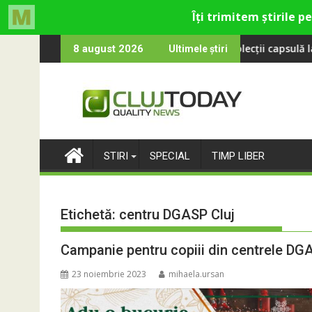
Skip
yol revine la UNTOLD 2026: Colecții capsulă lansate cu Gina, Smi
Peste 100 000
8 august 2026
Ultimele știri
to
content
STIRI
SPECIAL
TIMP LIBER
Etichetă:
centru DGASP Cluj
Campanie pentru copiii din centrele DG
23 noiembrie 2023
mihaela.ursan