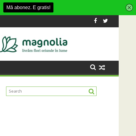
 Fashion Village
a platformă Carbochim într-un nou centru cultural și de divert
Când luna devine o întrebare