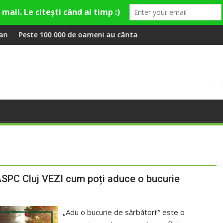
ley și Theo Rose și comercianți români parteneri, în premieră la
 de oameni au cântat, la Untold, împreună cu Sting
RIVUS transformă fost
ASPC Cluj VEZI cum poți aduce o bucurie
„Adu o bucurie de sărbători!” este o