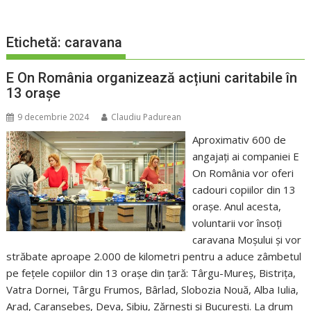
Etichetă:
caravana
E On România organizează acțiuni caritabile în
13 orașe
9 decembrie 2024
Claudiu Padurean
Aproximativ 600 de
angajați ai companiei E
On România vor oferi
cadouri copiilor din 13
orașe. Anul acesta,
voluntarii vor însoți
caravana Moșului și vor
străbate aproape 2.000 de kilometri pentru a aduce zâmbetul
pe fețele copiilor din 13 orașe din țară: Târgu-Mureș, Bistrița,
Vatra Dornei, Târgu Frumos, Bârlad, Slobozia Nouă, Alba Iulia,
Arad, Caransebeș, Deva, Sibiu, Zărnești și București. La drum