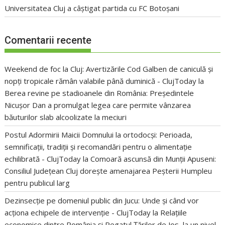
Universitatea Cluj a câștigat partida cu FC Botoșani
Comentarii recente
Weekend de foc la Cluj: Avertizările Cod Galben de caniculă și
nopți tropicale rămân valabile până duminică - ClujToday
la
Berea revine pe stadioanele din România: Președintele
Nicușor Dan a promulgat legea care permite vânzarea
băuturilor slab alcoolizate la meciuri
Postul Adormirii Maicii Domnului la ortodocși: Perioada,
semnificații, tradiții și recomandări pentru o alimentație
echilibrată - ClujToday
la
Comoară ascunsă din Munții Apuseni:
Consiliul Județean Cluj dorește amenajarea Peșterii Humpleu
pentru publicul larg
Dezinsecție pe domeniul public din Jucu: Unde și când vor
acționa echipele de intervenție - ClujToday
la
Relațiile
economice dintre România și Regatul Țărilor de Jos, la un nivel