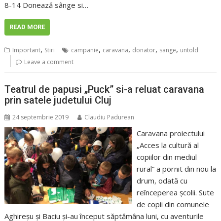
8-14 Donează sânge si…
READ MORE
,
,
,
,
,
Important
Stiri
campanie
caravana
donator
sange
untold
Leave a comment
Teatrul de papusi „Puck” si-a reluat caravana
prin satele judetului Cluj
24 septembrie 2019
Claudiu Padurean
Caravana proiectului
„Acces la cultură al
copiilor din mediul
rural” a pornit din nou la
drum, odată cu
reînceperea şcolii. Sute
de copii din comunele
Aghireşu şi Baciu şi-au început săptămâna luni, cu aventurile