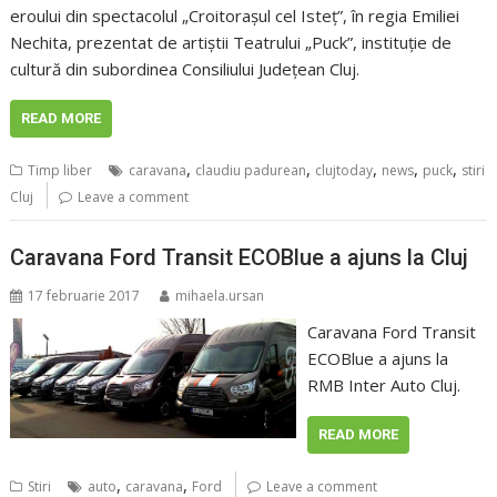
eroului din spectacolul „Croitoraşul cel Isteţ”, în regia Emiliei
Nechita, prezentat de artiştii Teatrului „Puck”, instituţie de
cultură din subordinea Consiliului Judeţean Cluj.
READ MORE
,
,
,
,
,
Timp liber
caravana
claudiu padurean
clujtoday
news
puck
stiri
Cluj
Leave a comment
Caravana Ford Transit ECOBlue a ajuns la Cluj
17 februarie 2017
mihaela.ursan
Caravana Ford Transit
ECOBlue a ajuns la
RMB Inter Auto Cluj.
READ MORE
,
,
Stiri
auto
caravana
Ford
Leave a comment