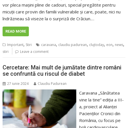
vor pleca mașini pline de cadouri, special pregătite pentru
micuții care provin din familii vulnerabile și care, poate, nici nu
îndrăzneau să viseze la o surpriză de Crăciun.…
READ MORE
,
,
,
,
,
,
Important
Stiri
caravana
claudiu padurean
clujtoday
eon
news
stiri
Leave a comment
Cercetare: Mai mult de jumătate dintre români
se confruntă cu riscul de diabet
27 iunie 2024
Claudiu Padurean
Caravana „Sănătatea
vine la tine” ediția a III-
a, proiect al Alianței
Pacienților Cronici din
România, cu focus pe
boli cardiovasculare,