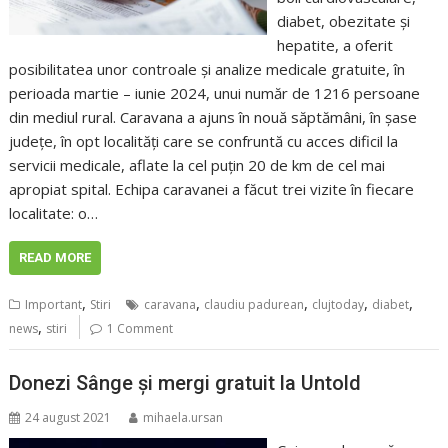
diabet, obezitate și
hepatite, a oferit
posibilitatea unor controale și analize medicale gratuite, în
perioada martie – iunie 2024, unui număr de 1216 persoane
din mediul rural. Caravana a ajuns în nouă săptămâni, în șase
județe, în opt localități care se confruntă cu acces dificil la
servicii medicale, aflate la cel puțin 20 de km de cel mai
apropiat spital. Echipa caravanei a făcut trei vizite în fiecare
localitate: o…
READ MORE
,
,
,
,
,
Important
Stiri
caravana
claudiu padurean
clujtoday
diabet
,
news
stiri
1 Comment
Donezi Sânge și mergi gratuit la Untold
24 august 2021
mihaela.ursan