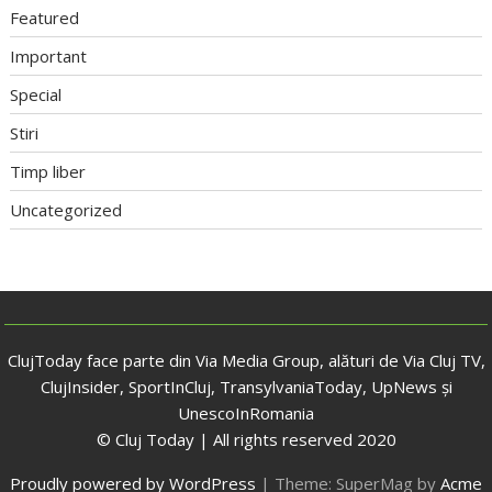
Featured
Important
Special
Stiri
Timp liber
Uncategorized
ClujToday face parte din Via Media Group, alături de Via Cluj TV,
ClujInsider, SportInCluj, TransylvaniaToday, UpNews și
UnescoInRomania
© Cluj Today | All rights reserved 2020
Proudly powered by WordPress
|
Theme: SuperMag by
Acme