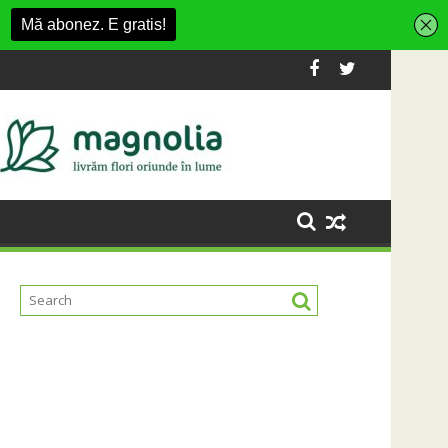
ashion Village
 platformă Carbochim într-un nou centru cultural și de diverti
Când luna devine o întrebare