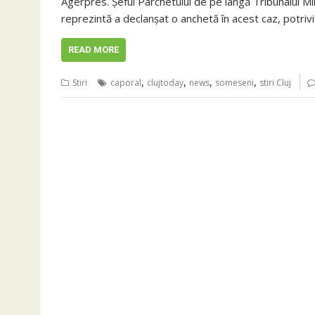
Agerpres. Şeful Parchetului de pe lângă Tribunalul Mili
reprezintă a declanşat o anchetă în acest caz, potriv
READ MORE
,
,
,
,
Stiri
caporal
clujtoday
news
someseni
stiri Cluj