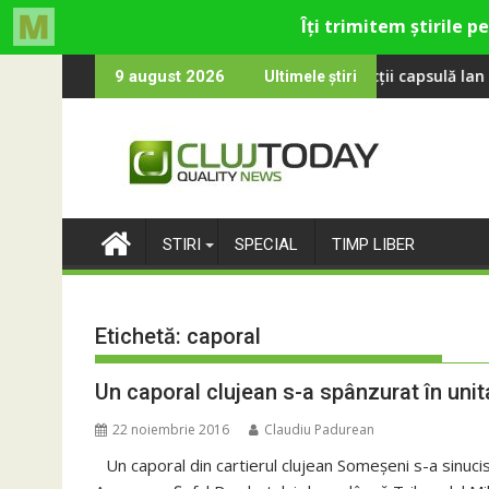
Skip
ol revine la UNTOLD 2026: Colecții capsulă lansate cu Gina, Smile
Peste 100 000 
9 august 2026
Ultimele știri
to
content
STIRI
SPECIAL
TIMP LIBER
Etichetă:
caporal
Un caporal clujean s-a spânzurat în unit
22 noiembrie 2016
Claudiu Padurean
Un caporal din cartierul clujean Someşeni s-a sinucis