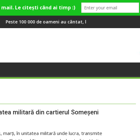
y și Theo Rose și comercianți români parteneri, în premieră la F
de oameni au cântat, la Untold, împreună cu Sting
RIVUS transformă fosta
atea militară din cartierul Someşeni
, marţi, în unitatea militară unde lucra, transmite