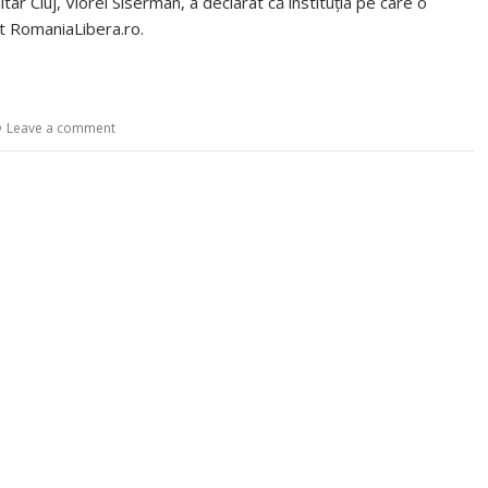
tar Cluj, Viorel Siserman, a declarat că instituţia pe care o
it RomaniaLibera.ro.
Leave a comment