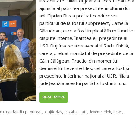
instabilitate. Filiala clujeană a acestui partid a
ajuns la al patrulea președinte în ultimii doi
ani. Ciprian Rus a preluat conducerea
partidului de la fostul subprefect, Camelia
Sălcudean, care a fost implicată în mai multe
dispute interne. Înaintea ei, președinte al
USR Cluj fusese ales avocatul Radu Chirilă,
care a preluat mandatul de președinte de la
Călin Sălăgean. Practic, din momentul
demisiei lui Levente Elek, cel care a fost și
președinte interimar național al USR, filiala
județeană a acestui partid a fost într-un…
READ MORE
,
,
,
,
,
,
an rus
claudiu padurean
clujtioday
instabailitate
levente elek
news