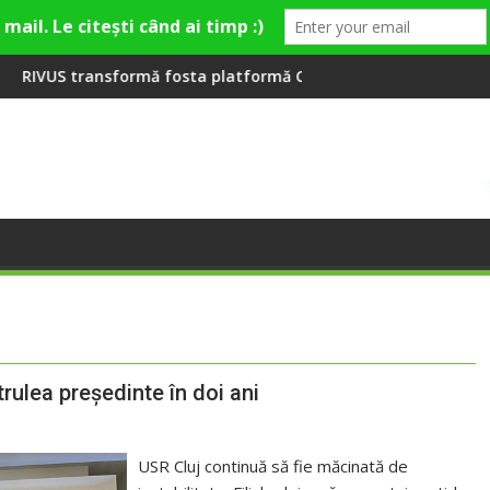
eră la Fashion Village
ă fosta platformă Carbochim într-un nou centru cultural și de 
Când luna devine o între
trulea președinte în doi ani
USR Cluj continuă să fie măcinată de