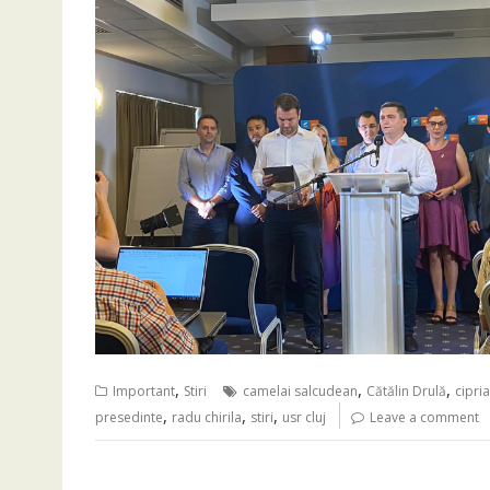
,
,
,
Important
Stiri
camelai salcudean
Cătălin Drulă
cipri
,
,
,
presedinte
radu chirila
stiri
usr cluj
Leave a comment