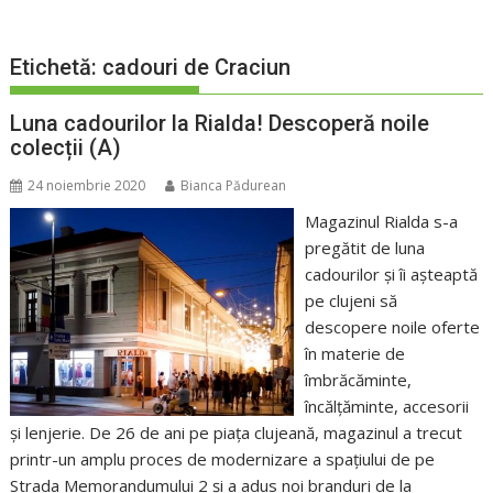
Etichetă:
cadouri de Craciun
Luna cadourilor la Rialda! Descoperă noile
colecții (A)
24 noiembrie 2020
Bianca Pădurean
Magazinul Rialda s-a
pregătit de luna
cadourilor și îi așteaptă
pe clujeni să
descopere noile oferte
în materie de
îmbrăcăminte,
încălțăminte, accesorii
și lenjerie. De 26 de ani pe piața clujeană, magazinul a trecut
printr-un amplu proces de modernizare a spațiului de pe
Strada Memorandumului 2 și a adus noi branduri de la