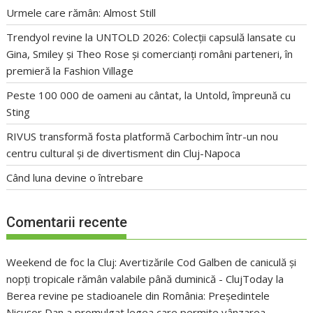
Urmele care rămân: Almost Still
Trendyol revine la UNTOLD 2026: Colecții capsulă lansate cu
Gina, Smiley și Theo Rose și comercianți români parteneri, în
premieră la Fashion Village
Peste 100 000 de oameni au cântat, la Untold, împreună cu
Sting
RIVUS transformă fosta platformă Carbochim într-un nou
centru cultural și de divertisment din Cluj-Napoca
Când luna devine o întrebare
Comentarii recente
Weekend de foc la Cluj: Avertizările Cod Galben de caniculă și
nopți tropicale rămân valabile până duminică - ClujToday
la
Berea revine pe stadioanele din România: Președintele
Nicușor Dan a promulgat legea care permite vânzarea