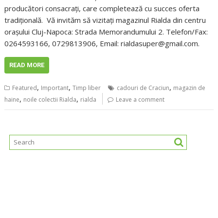
producători consacrați, care completează cu succes oferta
tradițională. Vă invităm să vizitați magazinul Rialda din centru
orașului Cluj-Napoca: Strada Memorandumului 2. Telefon/Fax:
0264593166, 0729813906, Email: rialdasuper@gmail.com.
READ MORE
,
,
,
Featured
Important
Timp liber
cadouri de Craciun
magazin de
,
,
haine
noile colectii Rialda
rialda
Leave a comment