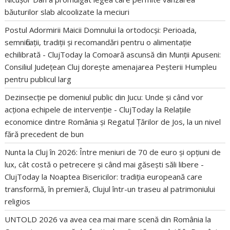
băuturilor slab alcoolizate la meciuri
Postul Adormirii Maicii Domnului la ortodocși: Perioada,
semnificații, tradiții și recomandări pentru o alimentație
echilibrată - ClujToday
la
Comoară ascunsă din Munții Apuseni:
Consiliul Județean Cluj dorește amenajarea Peșterii Humpleu
pentru publicul larg
Dezinsecție pe domeniul public din Jucu: Unde și când vor
acționa echipele de intervenție - ClujToday
la
Relațiile
economice dintre România și Regatul Țărilor de Jos, la un nivel
fără precedent de bun
Nunta la Cluj în 2026: Între meniuri de 70 de euro și opțiuni de
lux, cât costă o petrecere și când mai găsești săli libere -
ClujToday
la
Noaptea Bisericilor: tradiția europeană care
transformă, în premieră, Clujul într-un traseu al patrimoniului
religios
UNTOLD 2026 va avea cea mai mare scenă din România
la