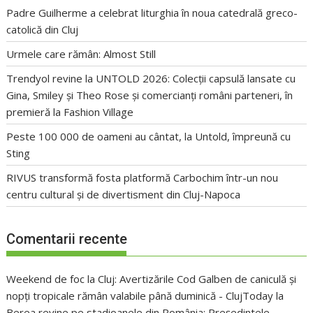
Padre Guilherme a celebrat liturghia în noua catedrală greco-
catolică din Cluj
Urmele care rămân: Almost Still
Trendyol revine la UNTOLD 2026: Colecții capsulă lansate cu
Gina, Smiley și Theo Rose și comercianți români parteneri, în
premieră la Fashion Village
Peste 100 000 de oameni au cântat, la Untold, împreună cu
Sting
RIVUS transformă fosta platformă Carbochim într-un nou
centru cultural și de divertisment din Cluj-Napoca
Comentarii recente
Weekend de foc la Cluj: Avertizările Cod Galben de caniculă și
nopți tropicale rămân valabile până duminică - ClujToday
la
Berea revine pe stadioanele din România: Președintele