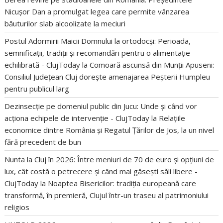
Nicușor Dan a promulgat legea care permite vânzarea
băuturilor slab alcoolizate la meciuri
Postul Adormirii Maicii Domnului la ortodocși: Perioada,
semnificații, tradiții și recomandări pentru o alimentație
echilibrată - ClujToday
la
Comoară ascunsă din Munții Apuseni:
Consiliul Județean Cluj dorește amenajarea Peșterii Humpleu
pentru publicul larg
Dezinsecție pe domeniul public din Jucu: Unde și când vor
acționa echipele de intervenție - ClujToday
la
Relațiile
economice dintre România și Regatul Țărilor de Jos, la un nivel
fără precedent de bun
Nunta la Cluj în 2026: Între meniuri de 70 de euro și opțiuni de
lux, cât costă o petrecere și când mai găsești săli libere -
ClujToday
la
Noaptea Bisericilor: tradiția europeană care
transformă, în premieră, Clujul într-un traseu al patrimoniului
religios