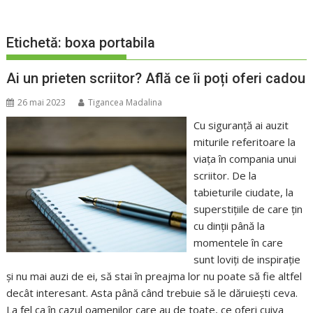
Etichetă:
boxa portabila
Ai un prieten scriitor? Află ce îi poți oferi cadou
26 mai 2023
Tigancea Madalina
Cu siguranță ai auzit
miturile referitoare la
viața în compania unui
scriitor. De la
tabieturile ciudate, la
superstițiile de care țin
cu dinții până la
momentele în care
sunt loviți de inspirație
și nu mai auzi de ei, să stai în preajma lor nu poate să fie altfel
decât interesant. Asta până când trebuie să le dăruiești ceva.
La fel ca în cazul oamenilor care au de toate, ce oferi cuiva