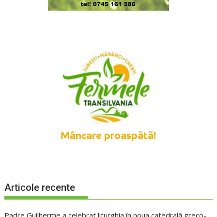
Articole recente
Padre Guilherme a celebrat liturghia în noua catedrală greco-