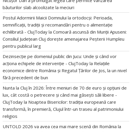
Nicușor Dan a promulgat legea care permite vânzarea
băuturilor slab alcoolizate la meciuri
Postul Adormirii Maicii Domnului la ortodocși: Perioada,
semnificații, tradiții și recomandări pentru o alimentație
echilibrată - ClujToday
la
Comoară ascunsă din Munții Apuseni:
Consiliul Județean Cluj dorește amenajarea Peșterii Humpleu
pentru publicul larg
Dezinsecție pe domeniul public din Jucu: Unde și când vor
acționa echipele de intervenție - ClujToday
la
Relațiile
economice dintre România și Regatul Țărilor de Jos, la un nivel
fără precedent de bun
Nunta la Cluj în 2026: Între meniuri de 70 de euro și opțiuni de
lux, cât costă o petrecere și când mai găsești săli libere -
ClujToday
la
Noaptea Bisericilor: tradiția europeană care
transformă, în premieră, Clujul într-un traseu al patrimoniului
religios
UNTOLD 2026 va avea cea mai mare scenă din România
la