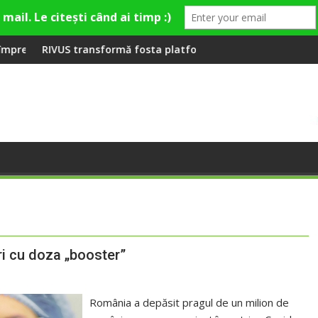
în premieră la Fashion Village
ng
ransformă fosta platformă Carbochim într-un nou centru cultura
Când luna devine
ri cu doza „booster”
România a depăsit pragul de un milion de