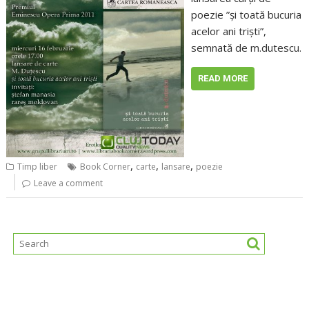
poezie ”și toată bucuria
acelor ani triști”,
semnată de m.dutescu.
READ MORE
,
,
,
Timp liber
Book Corner
carte
lansare
poezie
Leave a comment