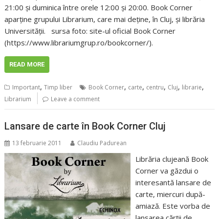
21:00 şi duminica între orele 12:00 şi 20:00. Book Corner
aparţine grupului Librarium, care mai deține, în Cluj, și librăria
Universității. sursa foto: site-ul oficial Book Corner
(https://www.librariumgrup.ro/bookcorner/).
READ MORE
,
,
,
,
,
,
Important
Timp liber
Book Corner
carte
centru
Cluj
librarie
Librarium
Leave a comment
Lansare de carte în Book Corner Cluj
13 februarie 2011
Claudiu Padurean
Librăria clujeană Book
Corner va găzdui o
interesantă lansare de
carte, miercuri după-
amiază. Este vorba de
lansarea cărții de