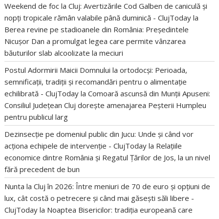
Weekend de foc la Cluj: Avertizările Cod Galben de caniculă și
nopți tropicale rămân valabile până duminică - ClujToday
la
Berea revine pe stadioanele din România: Președintele
Nicușor Dan a promulgat legea care permite vânzarea
băuturilor slab alcoolizate la meciuri
Postul Adormirii Maicii Domnului la ortodocși: Perioada,
semnificații, tradiții și recomandări pentru o alimentație
echilibrată - ClujToday
la
Comoară ascunsă din Munții Apuseni:
Consiliul Județean Cluj dorește amenajarea Peșterii Humpleu
pentru publicul larg
Dezinsecție pe domeniul public din Jucu: Unde și când vor
acționa echipele de intervenție - ClujToday
la
Relațiile
economice dintre România și Regatul Țărilor de Jos, la un nivel
fără precedent de bun
Nunta la Cluj în 2026: Între meniuri de 70 de euro și opțiuni de
lux, cât costă o petrecere și când mai găsești săli libere -
ClujToday
la
Noaptea Bisericilor: tradiția europeană care