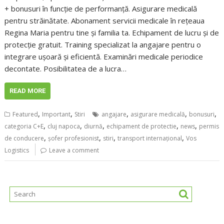
+ bonusuri în funcție de performanță. Asigurare medicală
pentru străinătate. Abonament servicii medicale în rețeaua
Regina Maria pentru tine și familia ta. Echipament de lucru și de
protecție gratuit. Training specializat la angajare pentru o
integrare ușoară și eficientă. Examinări medicale periodice
decontate. Posibilitatea de a lucra…
READ MORE
,
,
,
,
,
Featured
Important
Stiri
angajare
asigurare medicală
bonusuri
,
,
,
,
,
categoria C+E
cluj napoca
diurnă
echipament de protectie
news
permis
,
,
,
,
de conducere
șofer profesionist
stiri
transport internațional
Vos
Logistics
Leave a comment