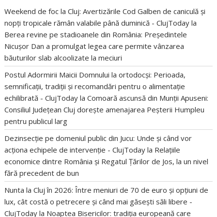
Weekend de foc la Cluj: Avertizările Cod Galben de caniculă și
nopți tropicale rămân valabile până duminică - ClujToday
la
Berea revine pe stadioanele din România: Președintele
Nicușor Dan a promulgat legea care permite vânzarea
băuturilor slab alcoolizate la meciuri
Postul Adormirii Maicii Domnului la ortodocși: Perioada,
semnificații, tradiții și recomandări pentru o alimentație
echilibrată - ClujToday
la
Comoară ascunsă din Munții Apuseni:
Consiliul Județean Cluj dorește amenajarea Peșterii Humpleu
pentru publicul larg
Dezinsecție pe domeniul public din Jucu: Unde și când vor
acționa echipele de intervenție - ClujToday
la
Relațiile
economice dintre România și Regatul Țărilor de Jos, la un nivel
fără precedent de bun
Nunta la Cluj în 2026: Între meniuri de 70 de euro și opțiuni de
lux, cât costă o petrecere și când mai găsești săli libere -
ClujToday
la
Noaptea Bisericilor: tradiția europeană care