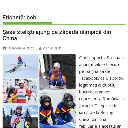
Etichetă:
bob
Șase steliști ajung pe zăpada olimpică din
China
18 ianuarie 2022
daniel.sarbu
Clubul sportiv Steaua a
anunţat zilele trecute
pe pagina sa de
Facebook, că 6 sportivi
legitimaţi ai clubului
bucureştean vor
reprezenta România la
Jocurile Olimpice de
iarnă de la Beijing,
China, din luna
februarie a acestui an.