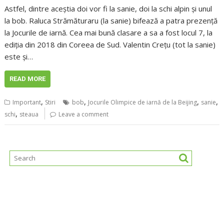
Astfel, dintre aceștia doi vor fi la sanie, doi la schi alpin şi unul
la bob. Raluca Strămăturaru (la sanie) bifează a patra prezenţă
la Jocurile de iarnă. Cea mai bună clasare a sa a fost locul 7, la
ediţia din 2018 din Coreea de Sud. Valentin Creţu (tot la sanie)
este şi…
READ MORE
,
,
,
,
Important
Stiri
bob
Jocurile Olimpice de iarnă de la Beijing
sanie
,
schi
steaua
Leave a comment