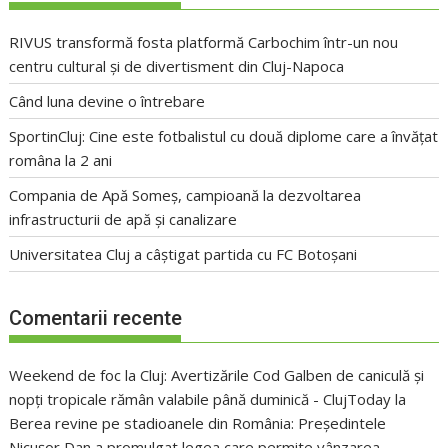
RIVUS transformă fosta platformă Carbochim într-un nou
centru cultural și de divertisment din Cluj-Napoca
Când luna devine o întrebare
SportinCluj: Cine este fotbalistul cu două diplome care a învățat
româna la 2 ani
Compania de Apă Someș, campioană la dezvoltarea
infrastructurii de apă și canalizare
Universitatea Cluj a câștigat partida cu FC Botoșani
Comentarii recente
Weekend de foc la Cluj: Avertizările Cod Galben de caniculă și
nopți tropicale rămân valabile până duminică - ClujToday
la
Berea revine pe stadioanele din România: Președintele
Nicușor Dan a promulgat legea care permite vânzarea