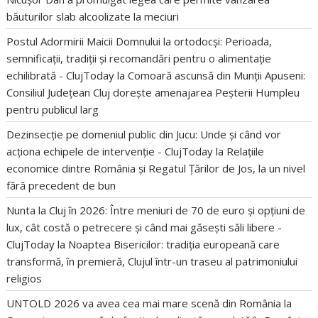
băuturilor slab alcoolizate la meciuri
Postul Adormirii Maicii Domnului la ortodocși: Perioada,
semnificații, tradiții și recomandări pentru o alimentație
echilibrată - ClujToday
la
Comoară ascunsă din Munții Apuseni:
Consiliul Județean Cluj dorește amenajarea Peșterii Humpleu
pentru publicul larg
Dezinsecție pe domeniul public din Jucu: Unde și când vor
acționa echipele de intervenție - ClujToday
la
Relațiile
economice dintre România și Regatul Țărilor de Jos, la un nivel
fără precedent de bun
Nunta la Cluj în 2026: Între meniuri de 70 de euro și opțiuni de
lux, cât costă o petrecere și când mai găsești săli libere -
ClujToday
la
Noaptea Bisericilor: tradiția europeană care
transformă, în premieră, Clujul într-un traseu al patrimoniului
religios
UNTOLD 2026 va avea cea mai mare scenă din România
la