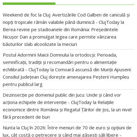
Weekend de foc la Cluj: Avertizările Cod Galben de caniculă și
nopți tropicale rămân valabile până duminică - ClujToday
la
Berea revine pe stadioanele din România: Președintele
Nicușor Dan a promulgat legea care permite vânzarea
băuturilor slab alcoolizate la meciuri
Postul Adormirii Maicii Domnului la ortodocși: Perioada,
semnificații, tradiții și recomandări pentru o alimentație
echilibrată - ClujToday
la
Comoară ascunsă din Munții Apuseni:
Consiliul Județean Cluj dorește amenajarea Peșterii Humpleu
pentru publicul larg
Dezinsecție pe domeniul public din Jucu: Unde și când vor
acționa echipele de intervenție - ClujToday
la
Relațiile
economice dintre România și Regatul Țărilor de Jos, la un nivel
fără precedent de bun
Nunta la Cluj în 2026: Între meniuri de 70 de euro și opțiuni de
lux, cât costă o petrecere și când mai găsești săli libere -