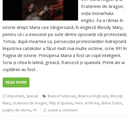
Ecaterinei de Aragon,
soția monarhului
englez. Ea a rămas în
istorie drept Maria cea Sângeroasă, în engleză Bloody Mary,
pentru că i-a executat pe sute dintre opozanții săi protestanți.
Totuși, după moartea sa, persecuția protestanților îndreptată
împotriva catolicilor a făcut mult mai multe victime, scrie RFI în
Pagina de istorie. Principesa Maria a fost un copil inteligent.
Scria și citea în latină, greacă, franceză și spaniolă. Primii ani ai
copilăriei au fost…
READ MORE
,
,
,
Important
Special
Bianca Padurean
Biserica Anglicană
Bloody
,
,
,
,
,
Mary
Ecaterina de Aragon
Filip al Spaniei
Heric al VIII-lea
Maria Tudor
,
pagina de istorie
rfi
Leave a comment