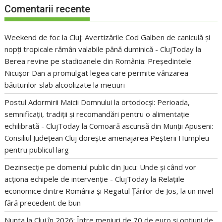
Comentarii recente
Weekend de foc la Cluj: Avertizările Cod Galben de caniculă și
nopți tropicale rămân valabile până duminică - ClujToday
la
Berea revine pe stadioanele din România: Președintele
Nicușor Dan a promulgat legea care permite vânzarea
băuturilor slab alcoolizate la meciuri
Postul Adormirii Maicii Domnului la ortodocși: Perioada,
semnificații, tradiții și recomandări pentru o alimentație
echilibrată - ClujToday
la
Comoară ascunsă din Munții Apuseni:
Consiliul Județean Cluj dorește amenajarea Peșterii Humpleu
pentru publicul larg
Dezinsecție pe domeniul public din Jucu: Unde și când vor
acționa echipele de intervenție - ClujToday
la
Relațiile
economice dintre România și Regatul Țărilor de Jos, la un nivel
fără precedent de bun
Nunta la Cluj în 2026: Între meniuri de 70 de euro și opțiuni de