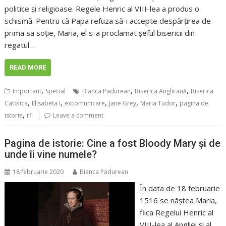
politice și religioase. Regele Henric al VIII-lea a produs o
schismă. Pentru că Papa refuza să-i accepte despărțirea de
prima sa soție, Maria, el s-a proclamat șeful bisericii din
regatul…
READ MORE
,
,
,
Important
Special
Bianca Padurean
Biserica Anglicană
Biserica
,
,
,
,
,
Catolica
Elisabeta I
excomunicare
Jane Grey
Maria Tudor
pagina de
,
istorie
rfi
Leave a comment
Pagina de istorie: Cine a fost Bloody Mary și de
unde îi vine numele?
18 februarie 2020
Bianca Pădurean
În data de 18 februarie
1516 se năștea Maria,
fiica Regelui Henric al
VIII-lea al Angliei și al