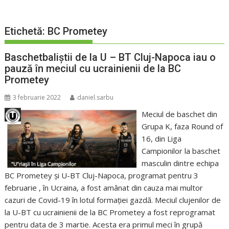
Etichetă:
BC Prometey
Baschetbaliștii de la U – BT Cluj-Napoca iau o
pauză în meciul cu ucrainienii de la BC
Prometey
3 februarie 2022
daniel.sarbu
Meciul de baschet din
Grupa K, faza Round of
16, din Liga
Campionilor la baschet
masculin dintre echipa
BC Prometey şi U-BT Cluj-Napoca, programat pentru 3
februarie , în Ucraina, a fost amânat din cauza mai multor
cazuri de Covid-19 în lotul formației gazdă. Meciul clujenilor de
la U-BT cu ucrainienii de la BC Prometey a fost reprogramat
pentru data de 3 martie. Acesta era primul meci în grupă