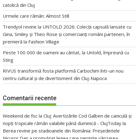
catolică din Cluj
Urmele care rămân: Almost Still
Trendyol revine la UNTOLD 2026: Colecții capsulă lansate cu
Gina, Smiley și Theo Rose și comercianți români parteneri, în
premieră la Fashion Village
Peste 100 000 de oameni au cântat, la Untold, împreună cu
Sting
RIVUS transformă fosta platformă Carbochim într-un nou
centru cultural și de divertisment din Cluj-Napoca
Comentarii recente
Weekend de foc la Cluj: Avertizările Cod Galben de caniculă și
nopți tropicale rămân valabile până duminică - ClujToday
la
Berea revine pe stadioanele din România: Președintele
Nicușor Dan a promulgat legea care permite vânzarea