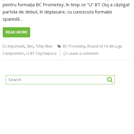
pentru formația BC Prometey, în timp ce ”U” BT Cluj a câştigat
partida de debut, în deplasare, cu cunoscuta formaţie
spaniolă…
READ MORE
,
,
,
Important
Stiri
Timp liber
BC Prometey
Round of 16 din Liga
,
Campionilor
U-BT Cluj-Napoca
Leave a comment