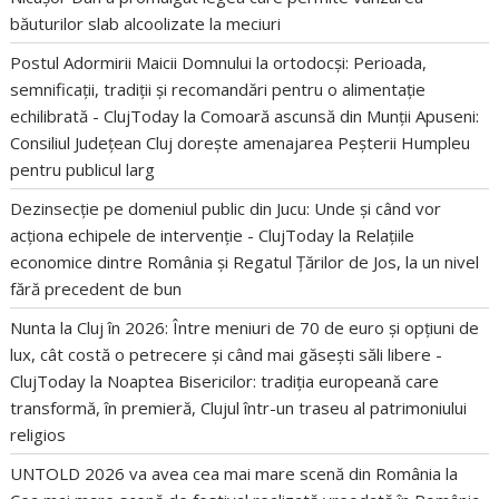
băuturilor slab alcoolizate la meciuri
Postul Adormirii Maicii Domnului la ortodocși: Perioada,
semnificații, tradiții și recomandări pentru o alimentație
echilibrată - ClujToday
la
Comoară ascunsă din Munții Apuseni:
Consiliul Județean Cluj dorește amenajarea Peșterii Humpleu
pentru publicul larg
Dezinsecție pe domeniul public din Jucu: Unde și când vor
acționa echipele de intervenție - ClujToday
la
Relațiile
economice dintre România și Regatul Țărilor de Jos, la un nivel
fără precedent de bun
Nunta la Cluj în 2026: Între meniuri de 70 de euro și opțiuni de
lux, cât costă o petrecere și când mai găsești săli libere -
ClujToday
la
Noaptea Bisericilor: tradiția europeană care
transformă, în premieră, Clujul într-un traseu al patrimoniului
religios
UNTOLD 2026 va avea cea mai mare scenă din România
la