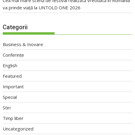
Cea mai mare scenă de festival realizată vreodată în România
va prinde viață la UNTOLD ONE 2026
Categorii
Business & Inovare
Conferințe
English
Featured
Important
Special
Stiri
Timp liber
Uncategorized