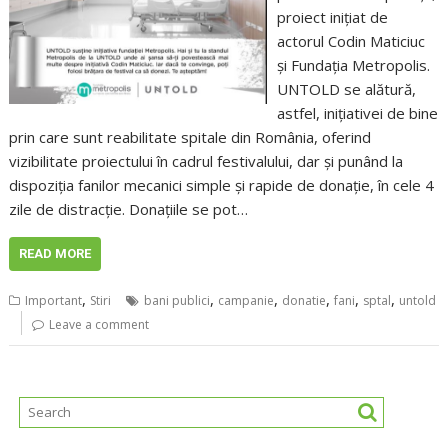
proiect inițiat de
actorul Codin Maticiuc
și Fundația Metropolis.
UNTOLD se alătură,
astfel, inițiativei de bine
prin care sunt reabilitate spitale din România, oferind
vizibilitate proiectului în cadrul festivalului, dar și punând la
dispoziția fanilor mecanici simple și rapide de donație, în cele 4
zile de distracție. Donațiile se pot…
READ MORE
,
,
,
,
,
,
Important
Stiri
bani publici
campanie
donatie
fani
sptal
untold
Leave a comment