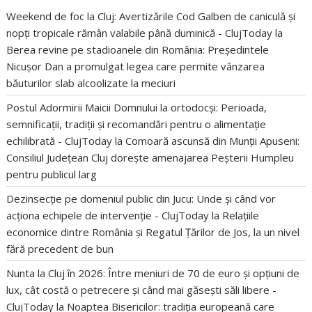
Weekend de foc la Cluj: Avertizările Cod Galben de caniculă și
nopți tropicale rămân valabile până duminică - ClujToday
la
Berea revine pe stadioanele din România: Președintele
Nicușor Dan a promulgat legea care permite vânzarea
băuturilor slab alcoolizate la meciuri
Postul Adormirii Maicii Domnului la ortodocși: Perioada,
semnificații, tradiții și recomandări pentru o alimentație
echilibrată - ClujToday
la
Comoară ascunsă din Munții Apuseni:
Consiliul Județean Cluj dorește amenajarea Peșterii Humpleu
pentru publicul larg
Dezinsecție pe domeniul public din Jucu: Unde și când vor
acționa echipele de intervenție - ClujToday
la
Relațiile
economice dintre România și Regatul Țărilor de Jos, la un nivel
fără precedent de bun
Nunta la Cluj în 2026: Între meniuri de 70 de euro și opțiuni de
lux, cât costă o petrecere și când mai găsești săli libere -
ClujToday
la
Noaptea Bisericilor: tradiția europeană care