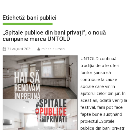
Etichetă:
bani publici
,,Spitale publice din bani privați”, o nouă
campanie marca UNTOLD
31 august 2021
mihaela.ursan
UNTOLD continuă
tradiția de a le oferi
fanilor șansa să
contribuie la cauze
sociale care vin în
ajutorul celor din jur. În
acest an, odată veniți la
festival, fanii pot face
fapte bune susținând
proiectul ,,Spitale
publice din bani privați”,