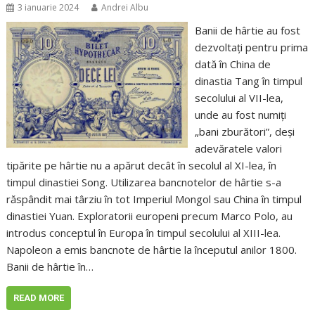
3 ianuarie 2024
Andrei Albu
Banii de hârtie au fost
dezvoltați pentru prima
dată în China de
dinastia Tang în timpul
secolului al VII-lea,
unde au fost numiți
„bani zburători”, deși
adevăratele valori
tipărite pe hârtie nu a apărut decât în ​​secolul al XI-lea, în
timpul dinastiei Song. Utilizarea bancnotelor de hârtie s-a
răspândit mai târziu în tot Imperiul Mongol sau China în timpul
dinastiei Yuan. Exploratorii europeni precum Marco Polo, au
introdus conceptul în Europa în timpul secolului al XIII-lea.
Napoleon a emis bancnote de hârtie la începutul anilor 1800.
Banii de hârtie în…
READ MORE