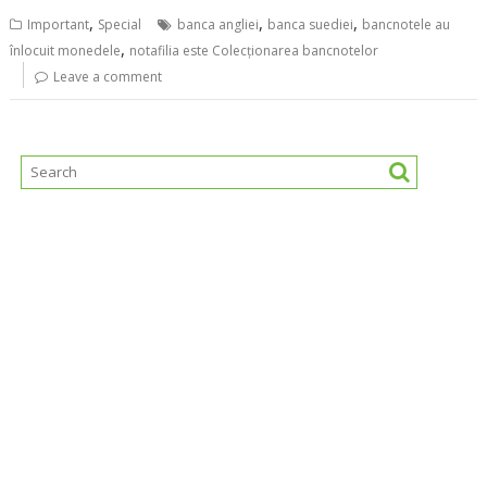
,
,
,
Important
Special
banca angliei
banca suediei
bancnotele au
,
înlocuit monedele
notafilia este Colecționarea bancnotelor
Leave a comment