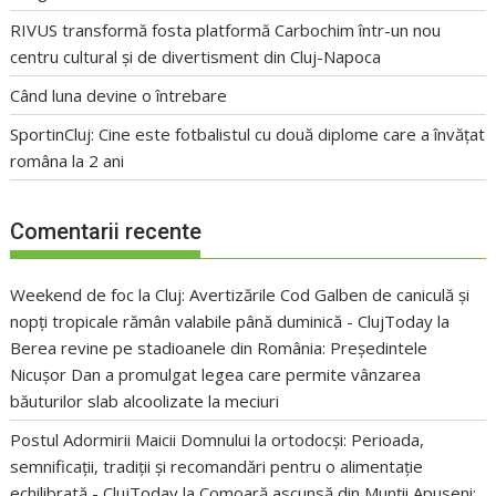
RIVUS transformă fosta platformă Carbochim într-un nou
centru cultural și de divertisment din Cluj-Napoca
Când luna devine o întrebare
SportinCluj: Cine este fotbalistul cu două diplome care a învățat
româna la 2 ani
Comentarii recente
Weekend de foc la Cluj: Avertizările Cod Galben de caniculă și
nopți tropicale rămân valabile până duminică - ClujToday
la
Berea revine pe stadioanele din România: Președintele
Nicușor Dan a promulgat legea care permite vânzarea
băuturilor slab alcoolizate la meciuri
Postul Adormirii Maicii Domnului la ortodocși: Perioada,
semnificații, tradiții și recomandări pentru o alimentație
echilibrată - ClujToday
la
Comoară ascunsă din Munții Apuseni: