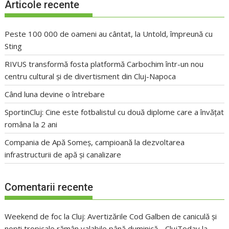
Articole recente
Peste 100 000 de oameni au cântat, la Untold, împreună cu
Sting
RIVUS transformă fosta platformă Carbochim într-un nou
centru cultural și de divertisment din Cluj-Napoca
Când luna devine o întrebare
SportinCluj: Cine este fotbalistul cu două diplome care a învățat
româna la 2 ani
Compania de Apă Someș, campioană la dezvoltarea
infrastructurii de apă și canalizare
Comentarii recente
Weekend de foc la Cluj: Avertizările Cod Galben de caniculă și
nopți tropicale rămân valabile până duminică - ClujToday
la