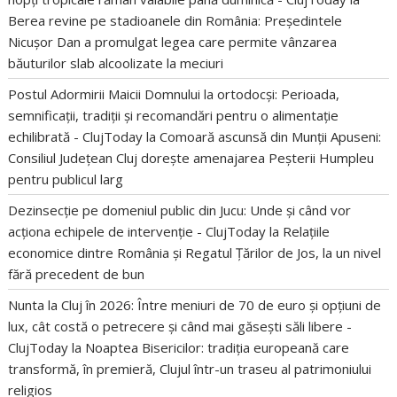
Berea revine pe stadioanele din România: Președintele
Nicușor Dan a promulgat legea care permite vânzarea
băuturilor slab alcoolizate la meciuri
Postul Adormirii Maicii Domnului la ortodocși: Perioada,
semnificații, tradiții și recomandări pentru o alimentație
echilibrată - ClujToday
la
Comoară ascunsă din Munții Apuseni:
Consiliul Județean Cluj dorește amenajarea Peșterii Humpleu
pentru publicul larg
Dezinsecție pe domeniul public din Jucu: Unde și când vor
acționa echipele de intervenție - ClujToday
la
Relațiile
economice dintre România și Regatul Țărilor de Jos, la un nivel
fără precedent de bun
Nunta la Cluj în 2026: Între meniuri de 70 de euro și opțiuni de
lux, cât costă o petrecere și când mai găsești săli libere -
ClujToday
la
Noaptea Bisericilor: tradiția europeană care
transformă, în premieră, Clujul într-un traseu al patrimoniului
religios