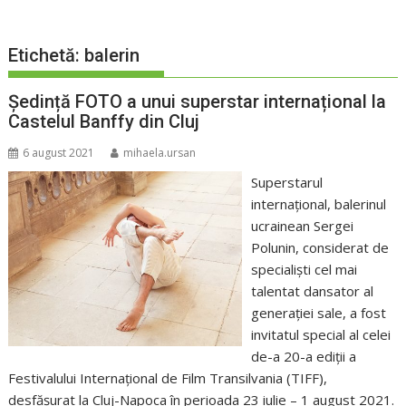
Etichetă:
balerin
Ședință FOTO a unui superstar internațional la
Castelul Banffy din Cluj
6 august 2021
mihaela.ursan
Superstarul
internaţional, balerinul
ucrainean Sergei
Polunin, considerat de
specialişti cel mai
talentat dansator al
generaţiei sale, a fost
invitatul special al celei
de-a 20-a ediţii a
Festivalului Internaţional de Film Transilvania (TIFF),
desfăşurat la Cluj-Napoca în perioada 23 iulie – 1 august 2021.