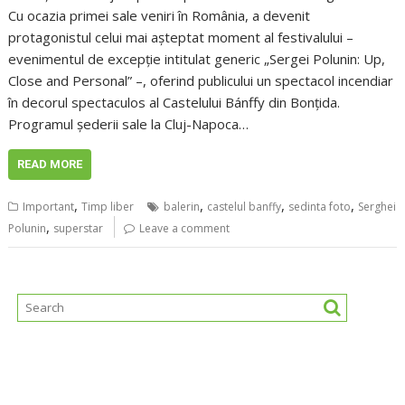
Cu ocazia primei sale veniri în România, a devenit
protagonistul celui mai aşteptat moment al festivalului –
evenimentul de excepţie intitulat generic „Sergei Polunin: Up,
Close and Personal” –, oferind publicului un spectacol incendiar
în decorul spectaculos al Castelului Bánffy din Bonţida.
Programul şederii sale la Cluj-Napoca…
READ MORE
,
,
,
,
Important
Timp liber
balerin
castelul banffy
sedinta foto
Serghei
,
Polunin
superstar
Leave a comment