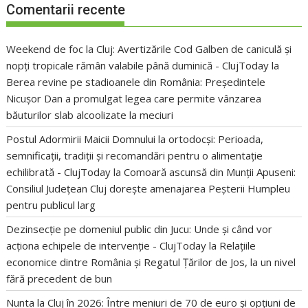
Comentarii recente
Weekend de foc la Cluj: Avertizările Cod Galben de caniculă și
nopți tropicale rămân valabile până duminică - ClujToday
la
Berea revine pe stadioanele din România: Președintele
Nicușor Dan a promulgat legea care permite vânzarea
băuturilor slab alcoolizate la meciuri
Postul Adormirii Maicii Domnului la ortodocși: Perioada,
semnificații, tradiții și recomandări pentru o alimentație
echilibrată - ClujToday
la
Comoară ascunsă din Munții Apuseni:
Consiliul Județean Cluj dorește amenajarea Peșterii Humpleu
pentru publicul larg
Dezinsecție pe domeniul public din Jucu: Unde și când vor
acționa echipele de intervenție - ClujToday
la
Relațiile
economice dintre România și Regatul Țărilor de Jos, la un nivel
fără precedent de bun
Nunta la Cluj în 2026: Între meniuri de 70 de euro și opțiuni de