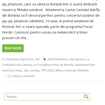
Jay Johanson, care va cânta la Bonțida într-o seară dedicată
muzicii și filmului suedeze. Weekend la Castel Castelul Bánffy
din Bonțida va fi decorul perfect pentru concertul susținut de
Jay-Jay Johanson sâmbătă, 10 iunie, în primul weekend de
festival, într-o seară specială, parte din programul Focus
Nordic. Cunoscut pentru vocea sa melancolică și hituri
precum On the…
READ MORE
,
,
,
,
Featured
Important
Stiri
Axel Danielson
cluj napoca
La
,
,
Confusion des Genres
La Troisième Partie du Monde
Maximilien Van
,
,
,
,
,
Aertryck
news
stiri
suedia
TIFF 2023
What a Fantastic Machine
Leave a comment