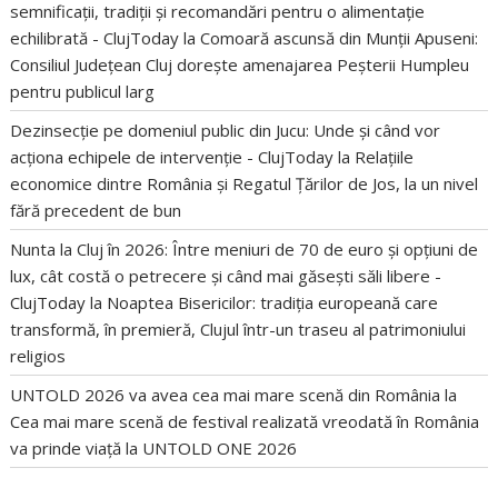
semnificații, tradiții și recomandări pentru o alimentație
echilibrată - ClujToday
la
Comoară ascunsă din Munții Apuseni:
Consiliul Județean Cluj dorește amenajarea Peșterii Humpleu
pentru publicul larg
Dezinsecție pe domeniul public din Jucu: Unde și când vor
acționa echipele de intervenție - ClujToday
la
Relațiile
economice dintre România și Regatul Țărilor de Jos, la un nivel
fără precedent de bun
Nunta la Cluj în 2026: Între meniuri de 70 de euro și opțiuni de
lux, cât costă o petrecere și când mai găsești săli libere -
ClujToday
la
Noaptea Bisericilor: tradiția europeană care
transformă, în premieră, Clujul într-un traseu al patrimoniului
religios
UNTOLD 2026 va avea cea mai mare scenă din România
la
Cea mai mare scenă de festival realizată vreodată în România
va prinde viață la UNTOLD ONE 2026