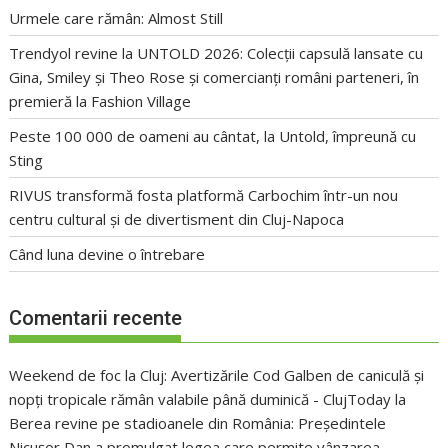
Urmele care rămân: Almost Still
Trendyol revine la UNTOLD 2026: Colecții capsulă lansate cu
Gina, Smiley și Theo Rose și comercianți români parteneri, în
premieră la Fashion Village
Peste 100 000 de oameni au cântat, la Untold, împreună cu
Sting
RIVUS transformă fosta platformă Carbochim într-un nou
centru cultural și de divertisment din Cluj-Napoca
Când luna devine o întrebare
Comentarii recente
Weekend de foc la Cluj: Avertizările Cod Galben de caniculă și
nopți tropicale rămân valabile până duminică - ClujToday
la
Berea revine pe stadioanele din România: Președintele
Nicușor Dan a promulgat legea care permite vânzarea