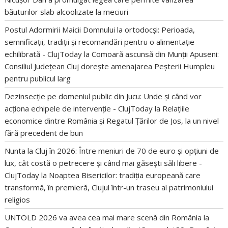
băuturilor slab alcoolizate la meciuri
Postul Adormirii Maicii Domnului la ortodocși: Perioada,
semnificații, tradiții și recomandări pentru o alimentație
echilibrată - ClujToday
la
Comoară ascunsă din Munții Apuseni:
Consiliul Județean Cluj dorește amenajarea Peșterii Humpleu
pentru publicul larg
Dezinsecție pe domeniul public din Jucu: Unde și când vor
acționa echipele de intervenție - ClujToday
la
Relațiile
economice dintre România și Regatul Țărilor de Jos, la un nivel
fără precedent de bun
Nunta la Cluj în 2026: Între meniuri de 70 de euro și opțiuni de
lux, cât costă o petrecere și când mai găsești săli libere -
ClujToday
la
Noaptea Bisericilor: tradiția europeană care
transformă, în premieră, Clujul într-un traseu al patrimoniului
religios
UNTOLD 2026 va avea cea mai mare scenă din România
la