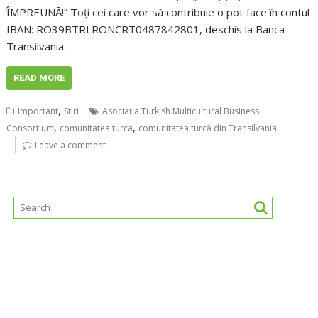
ÎMPREUNĂ!” Toți cei care vor să contribuie o pot face în contul
IBAN: RO39BTRLRONCRT0487842801, deschis la Banca
Transilvania.
READ MORE
,
Important
Stiri
Asociația Turkish Multicultural Business
,
,
Consortium
comunitatea turca
comunitatea turcă din Transilvania
Leave a comment