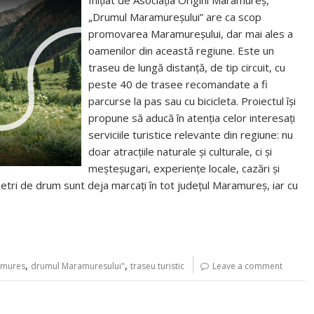
Inițiat de Asociația Origini Maramureș,
„Drumul Maramureșului” are ca scop
promovarea Maramureșului, dar mai ales a
oamenilor din această regiune. Este un
traseu de lungă distanță, de tip circuit, cu
peste 40 de trasee recomandate a fi
parcurse la pas sau cu bicicleta. Proiectul își
propune să aducă în atenția celor interesați
serviciile turistice relevante din regiune: nu
doar atracțiile naturale și culturale, ci și
meșteșugari, experiențe locale, cazări și
ometri de drum sunt deja marcați în tot județul Maramureș, iar cu
,
,
ramures
drumul Maramuresului"
traseu turistic
Leave a comment