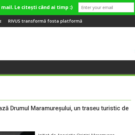
remieră la Fashion Village
formă fosta platformă Carbochim într-un nou centru cultural și
Când luna devine o 
ază Drumul Maramureșului, un traseu turistic de