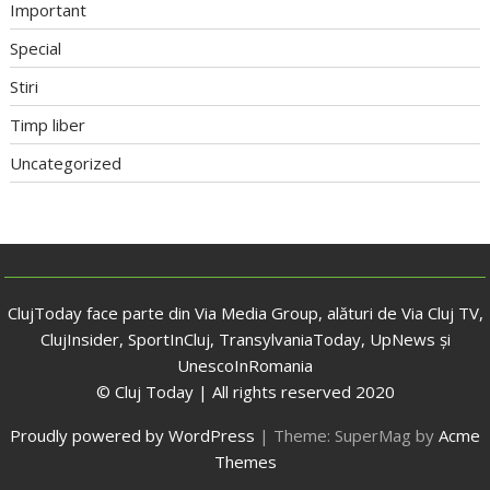
Important
Special
Stiri
Timp liber
Uncategorized
ClujToday face parte din Via Media Group, alături de Via Cluj TV,
ClujInsider, SportInCluj, TransylvaniaToday, UpNews și
UnescoInRomania
© Cluj Today | All rights reserved 2020
Proudly powered by WordPress
|
Theme: SuperMag by
Acme
Themes