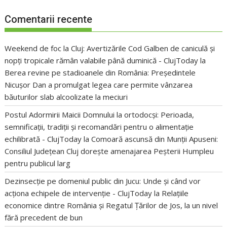
Comentarii recente
Weekend de foc la Cluj: Avertizările Cod Galben de caniculă și
nopți tropicale rămân valabile până duminică - ClujToday
la
Berea revine pe stadioanele din România: Președintele
Nicușor Dan a promulgat legea care permite vânzarea
băuturilor slab alcoolizate la meciuri
Postul Adormirii Maicii Domnului la ortodocși: Perioada,
semnificații, tradiții și recomandări pentru o alimentație
echilibrată - ClujToday
la
Comoară ascunsă din Munții Apuseni:
Consiliul Județean Cluj dorește amenajarea Peșterii Humpleu
pentru publicul larg
Dezinsecție pe domeniul public din Jucu: Unde și când vor
acționa echipele de intervenție - ClujToday
la
Relațiile
economice dintre România și Regatul Țărilor de Jos, la un nivel
fără precedent de bun