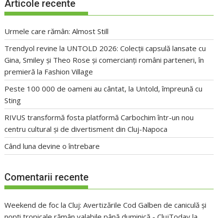
Articole recente
Urmele care rămân: Almost Still
Trendyol revine la UNTOLD 2026: Colecții capsulă lansate cu
Gina, Smiley și Theo Rose și comercianți români parteneri, în
premieră la Fashion Village
Peste 100 000 de oameni au cântat, la Untold, împreună cu
Sting
RIVUS transformă fosta platformă Carbochim într-un nou
centru cultural și de divertisment din Cluj-Napoca
Când luna devine o întrebare
Comentarii recente
Weekend de foc la Cluj: Avertizările Cod Galben de caniculă și
nopți tropicale rămân valabile până duminică - ClujToday
la