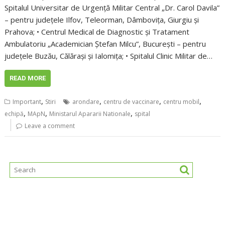
Spitalul Universitar de Urgenţă Militar Central „Dr. Carol Davila”
– pentru judeţele Ilfov, Teleorman, Dâmboviţa, Giurgiu şi
Prahova; • Centrul Medical de Diagnostic şi Tratament
Ambulatoriu „Academician Ştefan Milcu”, Bucureşti – pentru
judeţele Buzău, Călăraşi şi Ialomiţa; • Spitalul Clinic Militar de…
READ MORE
,
,
,
,
Important
Stiri
arondare
centru de vaccinare
centru mobil
,
,
,
echipă
MApN
Ministarul Apararii Nationale
spital
Leave a comment