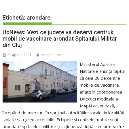
Etichetă:
arondare
UpNews: Vezi ce județe va deservi centruk
mobil de vaccinare arondat Spitalului Militar
din Cluj
21 aprilie 2021
mihaela.ursan
Ministerul Apărării
Naționale anunţă faptul
că cele 20 de centre
mobile de vaccinare
aflate în coordonarea
Direcţiei medicale a
MApN acţionează,
începând de miercuri, în sprijinul autorităţilor locale, în localităţi
izolate sau greu accesibile. Echipele şi centrele mobile sunt
arondate spitalelor militare şi acţionează după cum urmează: •