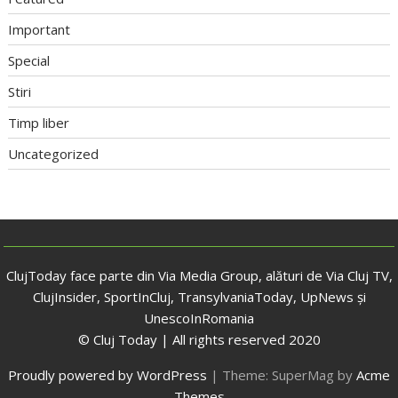
Important
Special
Stiri
Timp liber
Uncategorized
ClujToday face parte din Via Media Group, alături de Via Cluj TV,
ClujInsider, SportInCluj, TransylvaniaToday, UpNews și
UnescoInRomania
© Cluj Today | All rights reserved 2020
Proudly powered by WordPress
|
Theme: SuperMag by
Acme
Themes