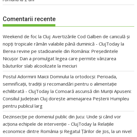
Comentarii recente
Weekend de foc la Cluj: Avertizările Cod Galben de caniculă și
nopți tropicale rămân valabile până duminică - ClujToday
la
Berea revine pe stadioanele din România: Președintele
Nicușor Dan a promulgat legea care permite vânzarea
băuturilor slab alcoolizate la meciuri
Postul Adormirii Maicii Domnului la ortodocși: Perioada,
semnificații, tradiții și recomandări pentru o alimentație
echilibrată - ClujToday
la
Comoară ascunsă din Munții Apuseni:
Consiliul Județean Cluj dorește amenajarea Peșterii Humpleu
pentru publicul larg
Dezinsecție pe domeniul public din Jucu: Unde și când vor
acționa echipele de intervenție - ClujToday
la
Relațiile
economice dintre România și Regatul Țărilor de Jos, la un nivel