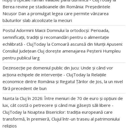
Berea revine pe stadioanele din România: Președintele
Nicușor Dan a promulgat legea care permite vânzarea
băuturilor slab alcoolizate la meciuri
Postul Adormirii Maicii Domnului la ortodocși: Perioada,
semnificații, tradiții și recomandări pentru o alimentație
echilibrată - ClujToday
la
Comoară ascunsă din Munții Apuseni:
Consiliul Județean Cluj dorește amenajarea Peșterii Humpleu
pentru publicul larg
Dezinsecție pe domeniul public din Jucu: Unde și când vor
acționa echipele de intervenție - ClujToday
la
Relațiile
economice dintre România și Regatul Țărilor de Jos, la un nivel
fără precedent de bun
Nunta la Cluj în 2026: Între meniuri de 70 de euro și opțiuni de
lux, cât costă o petrecere și când mai găsești săli libere -
ClujToday
la
Noaptea Bisericilor: tradiția europeană care
transformă, în premieră, Clujul într-un traseu al patrimoniului
religios