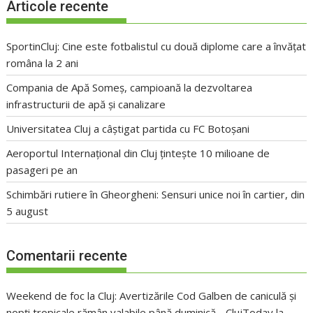
Articole recente
SportinCluj: Cine este fotbalistul cu două diplome care a învățat
româna la 2 ani
Compania de Apă Someș, campioană la dezvoltarea
infrastructurii de apă și canalizare
Universitatea Cluj a câștigat partida cu FC Botoșani
Aeroportul Internațional din Cluj țintește 10 milioane de
pasageri pe an
Schimbări rutiere în Gheorgheni: Sensuri unice noi în cartier, din
5 august
Comentarii recente
Weekend de foc la Cluj: Avertizările Cod Galben de caniculă și
nopți tropicale rămân valabile până duminică - ClujToday
la