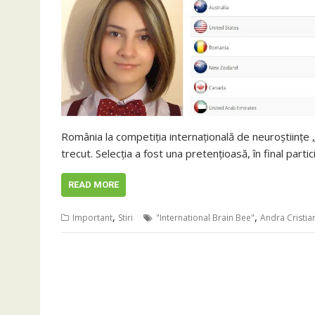
România la competiţia internaţională de neuroştiinţe „I
trecut. Selecția a fost una pretențioasă, în final part
READ MORE
,
,
Important
Stiri
"International Brain Bee"
Andra Cristia