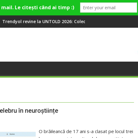
a UNTOLD 2026: Colecții capsulă lansate cu Gina, Smiley și Theo 
Peste 100 000 de oameni 
lebru în neuroștiințe
O brăileancă de 17 ani s-a clasat pe locul trei