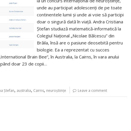
la un concurs internaţional de neuroştiinţe,
unde au participat adolescenţi de pe toate
continentele lumii și unde ai voie să participi
doar o singură dată în viaţă. Andra Cristiana
Ştefan studiază matematică-informatică la
Colegiul Naţional „Nicolae Bălcescu” din
Brăila, însă are o pasiune deosebită pentru
biologie. Ea a reprezentat cu succes
nternational Brain Bee”, în Australia, la Cairns, în vara anului
icipând doar 23 de copii…
,
,
,
na Ştefan
australia
Cairns
neuroştiinţe
Leave a comment