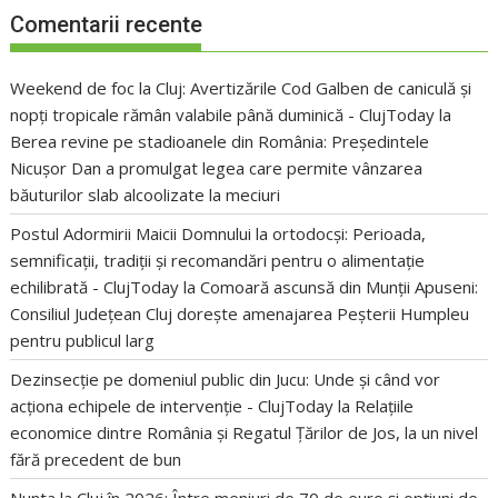
Comentarii recente
Weekend de foc la Cluj: Avertizările Cod Galben de caniculă și
nopți tropicale rămân valabile până duminică - ClujToday
la
Berea revine pe stadioanele din România: Președintele
Nicușor Dan a promulgat legea care permite vânzarea
băuturilor slab alcoolizate la meciuri
Postul Adormirii Maicii Domnului la ortodocși: Perioada,
semnificații, tradiții și recomandări pentru o alimentație
echilibrată - ClujToday
la
Comoară ascunsă din Munții Apuseni:
Consiliul Județean Cluj dorește amenajarea Peșterii Humpleu
pentru publicul larg
Dezinsecție pe domeniul public din Jucu: Unde și când vor
acționa echipele de intervenție - ClujToday
la
Relațiile
economice dintre România și Regatul Țărilor de Jos, la un nivel
fără precedent de bun
Nunta la Cluj în 2026: Între meniuri de 70 de euro și opțiuni de