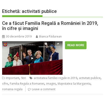
Etichetă:
activitati publice
Ce a făcut Familia Regală a României în 2019,
în cifre și imagini
30 decembrie 2019
Bianca Pădurean
READ MORE
,
,
,
Important
Stiri
activitatea familiei regale in 2019
activitati publice
,
,
,
,
cifre
Familia Regala a Romaniei
imagini
Majestatea Sa Margareta
romania regala
Leave a comment