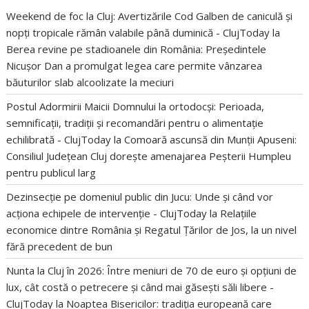
Weekend de foc la Cluj: Avertizările Cod Galben de caniculă și
nopți tropicale rămân valabile până duminică - ClujToday
la
Berea revine pe stadioanele din România: Președintele
Nicușor Dan a promulgat legea care permite vânzarea
băuturilor slab alcoolizate la meciuri
Postul Adormirii Maicii Domnului la ortodocși: Perioada,
semnificații, tradiții și recomandări pentru o alimentație
echilibrată - ClujToday
la
Comoară ascunsă din Munții Apuseni:
Consiliul Județean Cluj dorește amenajarea Peșterii Humpleu
pentru publicul larg
Dezinsecție pe domeniul public din Jucu: Unde și când vor
acționa echipele de intervenție - ClujToday
la
Relațiile
economice dintre România și Regatul Țărilor de Jos, la un nivel
fără precedent de bun
Nunta la Cluj în 2026: Între meniuri de 70 de euro și opțiuni de
lux, cât costă o petrecere și când mai găsești săli libere -
ClujToday
la
Noaptea Bisericilor: tradiția europeană care