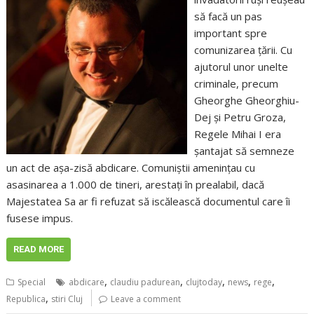
să facă un pas
important spre
comunizarea ţării. Cu
ajutorul unor unelte
criminale, precum
Gheorghe Gheorghiu-
Dej şi Petru Groza,
Regele Mihai I era
şantajat să semneze
un act de aşa-zisă abdicare. Comuniştii ameninţau cu
asasinarea a 1.000 de tineri, arestaţi în prealabil, dacă
Majestatea Sa ar fi refuzat să iscălească documentul care îi
fusese impus.
READ MORE
,
,
,
,
,
Special
abdicare
claudiu padurean
clujtoday
news
rege
,
Republica
stiri Cluj
Leave a comment