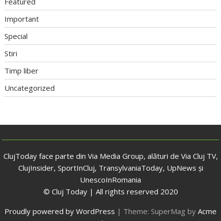
Featured
Important
Special
Stiri
Timp liber
Uncategorized
ClujToday face parte din Via Media Group, alături de Via Cluj TV,
ClujInsider, SportInCluj, TransylvaniaToday, UpNews și
UnescoInRomania
© Cluj Today | All rights reserved 2020
Proudly powered by WordPress
|
Theme: SuperMag by
Acme