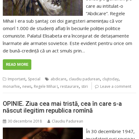
care au intitulat-o
”Abdicare”. Regele
Mihai I era sub șantaj: cei doi gangsteri amenințau că vor
omorî 1.000 de studenți aflați în beciurile poliției politice
comuniste. Palatul Elisabeta era înconjurat de detașamente
înarmate ale armatei sovietice. Este evident pentru orice om
de bună-credință că un act smuls prin…
READ MORE
,
,
,
,
Important
Special
abdicare
claudiu padurean
clujtoday
,
,
,
,
monarhie
news
Regele Mihai I
restaurare
stiri
Leave a comment
OPINIE. Ziua cea mai tristă, cea în care s-a
născut ilegitim republica romînă
30 decembrie 2018
Claudiu Padurean
În 30 decembrie 1947,
invadatorii ruşi reuşeau