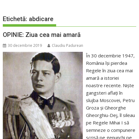
Etichetă:
abdicare
OPINIE: Ziua cea mai amară
30 decembrie 2019
Claudiu Padurean
În 30 decembrie 1947,
România își pierdea
Regele în ziua cea mai
amară a istoriei
noastre recente. Niște
gangsteri aflați în
slujba Moscovei, Petru
Groza și Gheorghe
Gheorghiu-Dej, îl sileau
pe Regele Mihai I să
semneze o compunere
scrisă pe genunchi pe