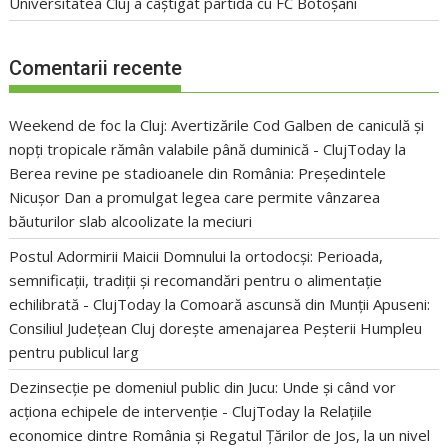
Universitatea Cluj a câștigat partida cu FC Botoșani
Comentarii recente
Weekend de foc la Cluj: Avertizările Cod Galben de caniculă și
nopți tropicale rămân valabile până duminică - ClujToday
la
Berea revine pe stadioanele din România: Președintele
Nicușor Dan a promulgat legea care permite vânzarea
băuturilor slab alcoolizate la meciuri
Postul Adormirii Maicii Domnului la ortodocși: Perioada,
semnificații, tradiții și recomandări pentru o alimentație
echilibrată - ClujToday
la
Comoară ascunsă din Munții Apuseni:
Consiliul Județean Cluj dorește amenajarea Peșterii Humpleu
pentru publicul larg
Dezinsecție pe domeniul public din Jucu: Unde și când vor
acționa echipele de intervenție - ClujToday
la
Relațiile
economice dintre România și Regatul Țărilor de Jos, la un nivel